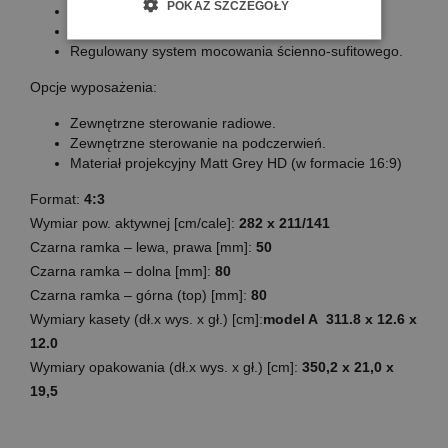
POKAŻ SZCZEGÓŁY
Format 4:3, 16:9, 16:10.
Czarna ramka i top w standardzie.
Regulowany system mocowania ścienno-sufitowego.
Opcje wyposażenia:
Zewnętrzne sterowanie radiowe.
Zewnętrzne sterowanie na podczerwień.
Materiał projekcyjny Matt Grey HD (w formacie 16:9)
Format:
4:3
Wymiar pow. aktywnej [cm/cale]:
282 x 211/141
Czarna ramka – lewa, prawa [mm]:
50
Czarna ramka – dolna [mm]:
80
Czarna ramka – górna (top) [mm]:
80
Wymiary kasety (dł.x wys. x gł.) [cm]:
model A 311.8 x 12.6 x
12.0
Wymiary opakowania (dł.x wys. x gł.) [cm]:
350,2 x 21,0 x
19,5