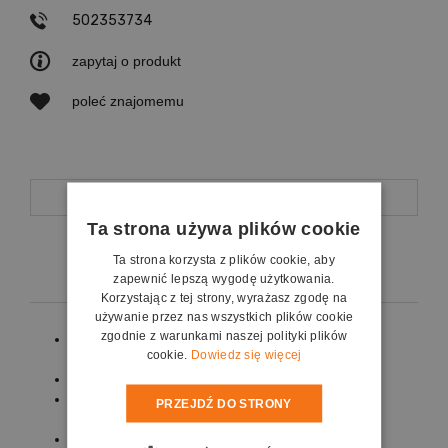
502353734
zapytaj o produkt
poleć znajomemu
Opis
Ta strona używa plików cookie
Koszty dostawy
Ta strona korzysta z plików cookie, aby
zapewnić lepszą wygodę użytkowania.
Korzystając z tej strony, wyrażasz zgodę na
używanie przez nas wszystkich plików cookie
zgodnie z warunkami naszej polityki plików
Typ ekranu: elektrycznie rozwijany do montażu
cookie.
Dowiedz się więcej
ściennego lub sufitowego.
Aluminiowa obudowa lakierowana na kolor biały.
Sterowanie przełącznikiem naściennym w
PRZEJDŹ DO STRONY
standardzie..
Szerokość powierzchni projekcyjnej 171-282 cm.