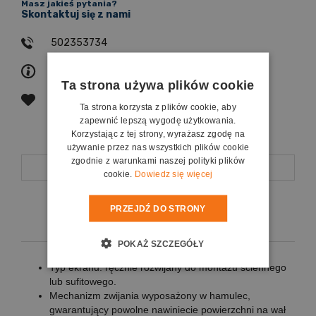
Masz jakieś pytania?
Skontaktuj się z nami
502353734
zapytaj o produkt
Ta strona używa plików cookie
poleć znajomemu
Ta strona korzysta z plików cookie, aby
zapewnić lepszą wygodę użytkowania.
Korzystając z tej strony, wyrażasz zgodę na
używanie przez nas wszystkich plików cookie
zgodnie z warunkami naszej polityki plików
Opis
cookie.
Dowiedz się więcej
PRZEJDŹ DO STRONY
Koszty dostawy
POKAŻ SZCZEGÓŁY
Typ ekranu: ręcznie rozwijany do montażu ściennego
lub sufitowego.
Mechanizm zwijania wyposażony w hamulec,
gwarantujący powolne nawiniecie powierzchni na wał