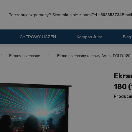
Potrzebujesz pomocy? Skontaktuj się z nami
Tel.:
502353734
Email
CYFROWY UCZEŃ
Kompas Jutra
Blog
Ekrany przenośne
Ekran przenośny ramowy AVtek FOLD 180 (
Ekra
180 (
Produce