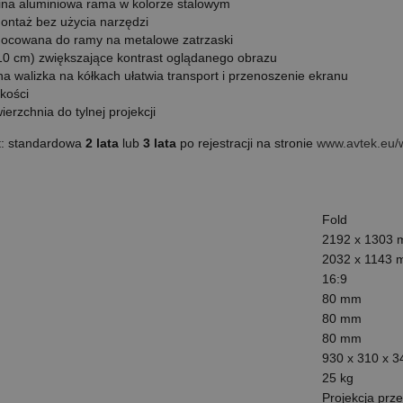
lina aluminiowa rama w kolorze stalowym
montaż bez użycia narzędzi
ocowana do ramy na metalowe zatrzaski
10 cm) zwiększające kontrast oglądanego obrazu
 walizka na kółkach ułatwia transport i przenoszenie ekranu
kości
erzchnia do tylnej projekcji
t:
standardowa
2 lata
lub
3 lata
po rejestracji na stronie
www.avtek.eu/
Fold
2192 x 1303
2032 x 1143
16:9
80 mm
80 mm
80 mm
930 x 310 x 
25 kg
Projekcja prz