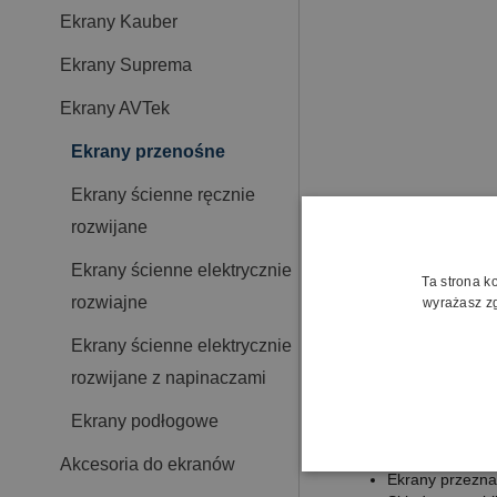
Ekrany Kauber
Ekrany Suprema
Ekrany AVTek
Ekrany przenośne
Ekrany ścienne ręcznie
rozwijane
Opis
Koszty
Ekrany ścienne elektrycznie
Ta strona k
rozwiajne
wyrażasz zg
Wymiary ekranu
219
Wymiary obrazu
203
Ekrany ścienne elektrycznie
Format obrazu 16:9
rozwijane z napinaczami
Czarne ramki 8 cm
Szybki i łatwy monta
Ekrany podłogowe
Walizka na kółkach u
Akcesoria do ekranów
Ekrany przezna