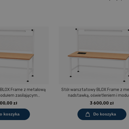
 BLOX Frame z metalową
Stół warsztatowy BLOX Frame z m
modułem zasilającym
nadstawką, oświetleniem i mod
0 mm, rozmiar 4-6, blat
zasilającym Prostokąt 1200x60
00,00 zł
3 600,00 zł
aminowany
rozmiar 4-6, blat melaminowa
o koszyka
Do koszyka