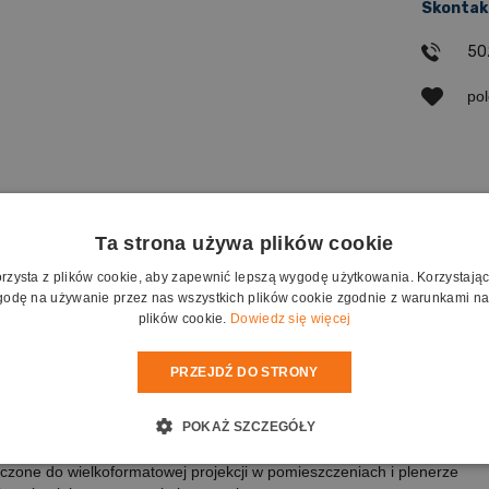
Skontakt
50
po
 dostawy
Ta strona używa plików cookie
orzysta z plików cookie, aby zapewnić lepszą wygodę użytkowania. Korzystając z
odę na używanie przez nas wszystkich plików cookie zgodnie z warunkami nas
,2 cm x 130,3 cm
plików cookie.
Dowiedz się więcej
,2 cm x 114,3 cm
PRZEJDŹ DO STRONY
ż bez użycia narzędzi
łatwiająca transport
POKAŻ SZCZEGÓŁY
czone do wielkoformatowej projekcji w pomieszczeniach i plenerze