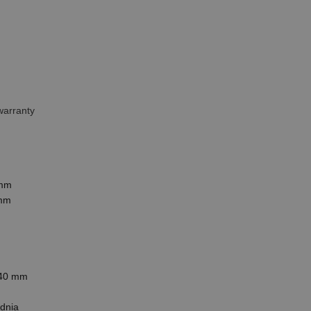
warranty
 mm
 mm
340 mm
ednia