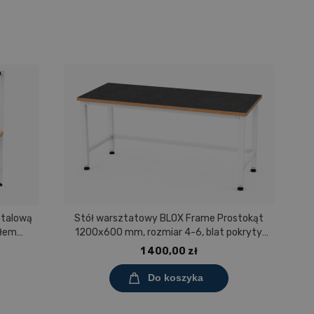
etalową
Stół warsztatowy BLOX Frame Prostokąt
S
ułem
1200x600 mm, rozmiar 4-6, blat pokryty
0 mm,
tworzywem polipropylenowym
1 400,00 zł
ny
Do koszyka