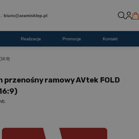
.:
biuro@aramisklep.pl
Realizacje
Promocje
Kontakt
16:9)
n przenośny ramowy AVtek FOLD
16:9)
nt: