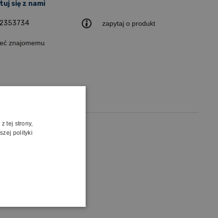
uj się z nami
2353734
zapytaj o produkt
leć znajomemu
 tej strony,
zej polityki