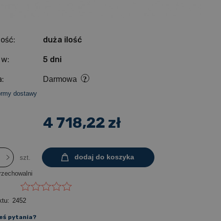
ość:
duża ilość
 w:
5 dni
:
Darmowa
ormy dostawy
4 718,22 zł
dodaj do koszyka
szt.
rzechowalni
ktu:
2452
eś pytania?