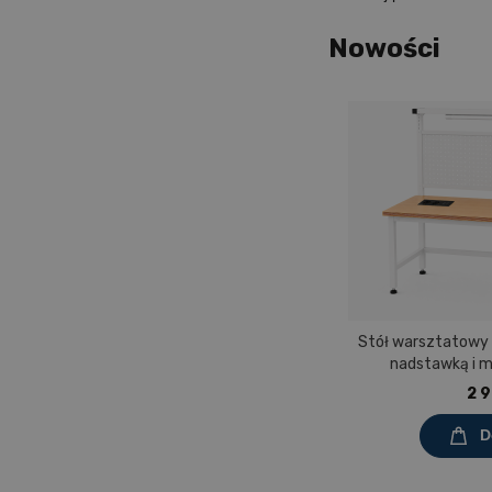
Nowości
Stół warsztatowy
nadstawką i 
Prostokąt 1200x60
2 9
mel
D