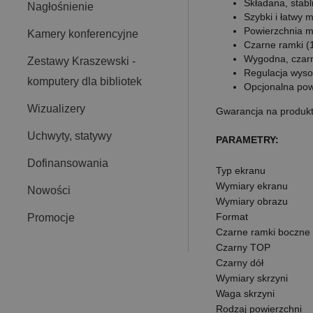
Składana, stab
Nagłośnienie
Szybki i łatwy 
Powierzchnia m
Kamery konferencyjne
Czarne ramki (
Wygodna, czarna
Zestawy Kraszewski -
Regulacja wyso
komputery dla bibliotek
Opcjonalna powi
Wizualizery
Gwarancja na produk
Uchwyty, statywy
PARAMETRY:
Dofinansowania
Typ ekranu
Wymiary ekranu
Nowości
Wymiary obrazu
Format
Promocje
Czarne ramki boczne
Czarny TOP
Czarny dół
Wymiary skrzyni
Waga skrzyni
Rodzaj powierzchni