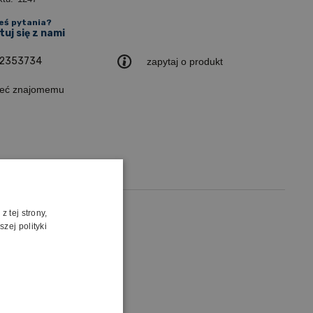
eś pytania?
uj się z nami
2353734
zapytaj o produkt
leć znajomemu
 tej strony,
zej polityki