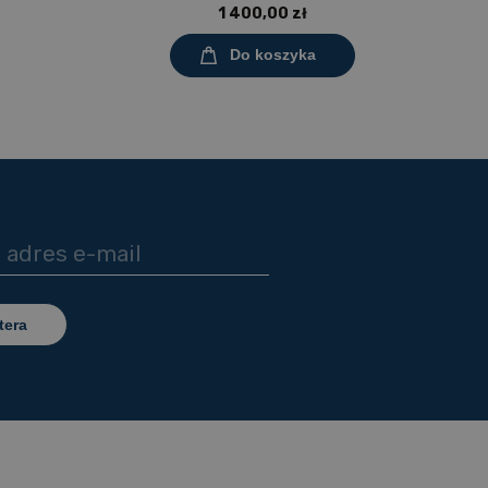
0 mm,
tworzywem polipropylenowym
1 400,00 zł
ny
Do koszyka
tera