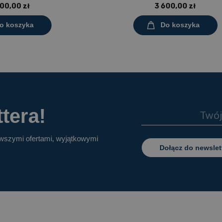
0 mm, rozmiar 4-6, blat
zasilającym Prostokąt 1200x60
00,00 zł
3 600,00 zł
aminowany
rozmiar 4-6, blat melaminowa
o koszyka
Do koszyka
tera!
owszymi ofertami, wyjątkowymi
Dołącz do newslet