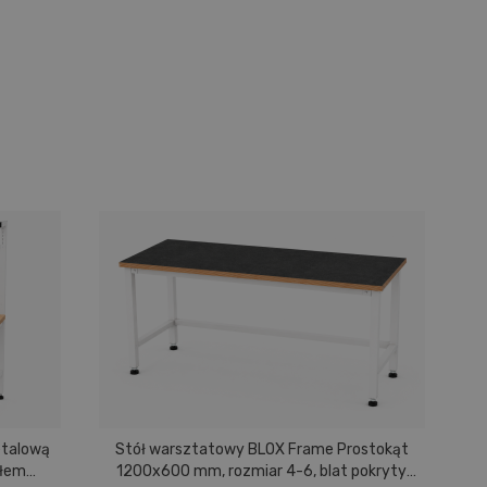
etalową
Stół warsztatowy BLOX Frame Prostokąt
S
ułem
1200x600 mm, rozmiar 4-6, blat pokryty