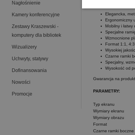
Nagłośnienie
Elegancka, me
Kamery konferencyjne
Ergonomiczny u
Mobilny i łatwy
Zestawy Kraszewski -
Specjalne rami
komputery dla bibliotek
Wzmocnione pl
Format 1:1, 4:3
Wizualizery
Wysokiej jakośc
Czarne ramki b
Uchwyty, statywy
Specjalny, wzmo
Wysokość od po
Dofinansowania
Gwarancja na produk
Nowości
PARAMETRY:
Promocje
Typ ekranu
Wymiary ekranu
Wymiary obrazu
Format
Czarne ramki boczne