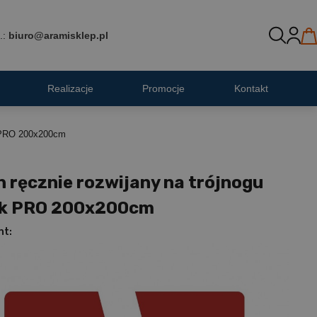
.:
biuro@aramisklep.pl
Realizacje
Promocje
Kontakt
k PRO 200x200cm
 ręcznie rozwijany na trójnogu
k PRO 200x200cm
nt: