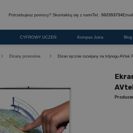
Potrzebujesz pomocy? Skontaktuj się z nami
Tel.:
502353734
Email
CYFROWY UCZEŃ
Kompas Jutra
Blog
Ekrany przenośne
Ekran ręcznie rozwijany na trójnogu AVte
Ekran
AVte
Produce