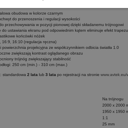
talowa obudowa w kolorze czarnym
chwyt do przenoszenia i regulacji wysokości
 do przechowywania w pozycji pionowej dzięki składanemu trójnogowi
ę do ustawiania ekranu pod odpowiednim kątem eliminuje efekt trapezu
astikowe końcówki nóżek
, 16:9, 16:10 (regulacja ręczna)
i powierzchnia projekcyjna ze współczynnikiem odbicia światła 1.0
oczne zwiększają kontrast oglądanego obrazu
cniony trójnóg zwiększający stabilność
dłogi: 250 cm (min.) - 310 cm (max.)
t:
standardowa
2 lata
lub
3 lata
po rejestracji na stronie
www.avtek.eu/
Na trójnogu
2000 x 2000
1950 x 1950
1:1
25 mm