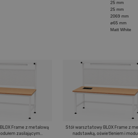
25 mm
25 mm
2069 mm
ø65 mm
Matt White
 BLOX Frame z metalową
Stół warsztatowy BLOX Frame z m
modułem zasilającym
nadstawką, oświetleniem i mod