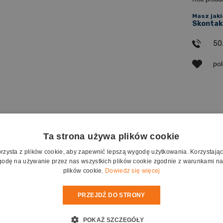
Masz jaki
Skontakt
50
po
 dostawy
Ta strona używa plików cookie
orzysta z plików cookie, aby zapewnić lepszą wygodę użytkowania. Korzystając z
 cm x 200 cm
odę na używanie przez nas wszystkich plików cookie zgodnie z warunkami nas
 cm x 195 cm
plików cookie.
Dowiedz się więcej
 przechowywania
PRZEJDŹ DO STRONY
 do przenoszenia i regulacji wysokości
zające kontrast obrazu
POKAŻ SZCZEGÓŁY