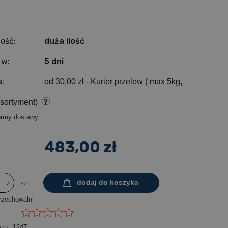
ość:
duża ilość
 w:
5 dni
:
od 30,00 zł
- Kurier przelew ( max 5kg,
sortyment)
ormy dostawy
483,00 zł
dodaj do koszyka
szt.
rzechowalni
ktu:
1247