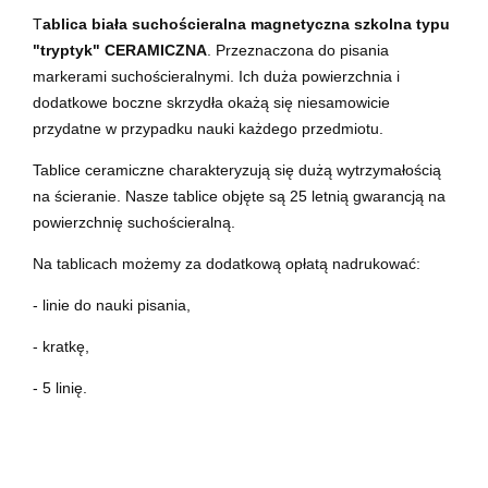
T
ablica biała suchościeralna magnetyczna szkolna typu
"tryptyk" CERAMICZNA
. Przeznaczona do pisania
markerami suchościeralnymi. Ich duża powierzchnia i
dodatkowe boczne skrzydła okażą się niesamowicie
przydatne w przypadku nauki każdego przedmiotu.
Tablice ceramiczne charakteryzują się dużą wytrzymałością
na ścieranie. Nasze tablice objęte są 25 letnią gwarancją na
powierzchnię suchościeralną.
Na tablicach możemy za dodatkową opłatą nadrukować:
- linie do nauki pisania,
- kratkę,
- 5 linię.