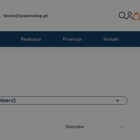
.:
biuro@aramisklep.pl
Realizacje
Promocje
Kontakt
ybierz)