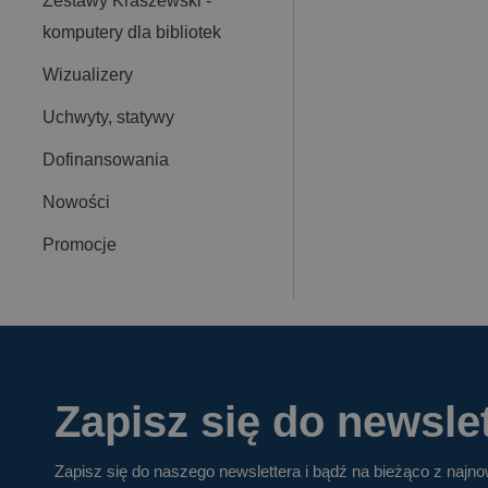
Zestawy Kraszewski -
komputery dla bibliotek
Wizualizery
Uchwyty, statywy
Dofinansowania
Nowości
Promocje
Zapisz się do newslet
Zapisz się do naszego newslettera i bądź na bieżąco z najn