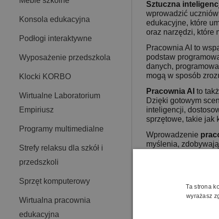
Meble szkolne
Sztuczna inteligenc
wprowadzić uczniów w
Konsola edukacyjna
edukacyjne, które um
oraz narzędzi, które
Podłogi interaktywne
Pracownia AI to wspa
podstaw programowan
Wyposażenie przedszkola
danych, programowani
mogą w sposób zrozum
Klocki KORBO
Pracownia AI
to tak
Wirtualne Laboratorium
Dzięki gotowym scen
inteligencji, dosto
Empiriusz
sprzętowe, takie jak
Programy multimedialne
Wprowadzenie
praco
myślenia, zdobywają
Strefy relaksu dla szkół i
motywację, praktyczn
przedszkoli
bardziej rygorystycz
Pracownia AI to inwe
Sprzęt komputerowy
Ta strona k
że szkoły nadążały 
wyrażasz zg
edukacyjnego. Jeśli 
Wirtualna pracownia
Pracowni AI i wprow
edukacyjna