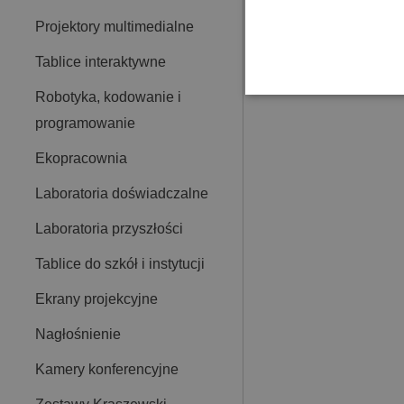
Projektory multimedialne
Tablice interaktywne
Robotyka, kodowanie i
programowanie
Ekopracownia
Laboratoria doświadczalne
Laboratoria przyszłości
Tablice do szkół i instytucji
Ekrany projekcyjne
Nagłośnienie
Kamery konferencyjne