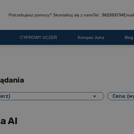
Potrzebujesz pomocy? Skontaktuj się z nami
Tel.:
502353734
Email
CYFROWY UCZEŃ
Kompas Jutra
Blog
lądania
ierz)
Cena: (w
a AI