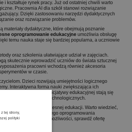
 i kształtuje rynek pracy. Już od ostatniej chwili warto
ogiczne. Pracownia AI dla szkół stanowi rozwiązanie
ngażujący. Dzięki zastosowaniu narzędzi dydaktycznych
wiązanie oraz rozwiązanie problemów.
zą materiały dydaktyczne, które obejmują poznanie
sne oprogramowanie edukacyjne
umożliwia obsługę
ęki temu nauka staje się bardziej popularna, a uczniowie
tody oraz szkolenia ułatwiające udział w zajęciach.
gą skutecznie wprowadzić uczniów do świata sztucznej
d wyposażenia pracowni wchodzą również akcesoria
eksperymentów w czasie.
czycielom. Dzieci rozwijają umiejętności logicznego
my. Interaktywna forma nauki zwiększająca ich
adnienia. Możliwości inicjatywy edukacyjnej stają się
nformacji zawodowych i technologicznych.
akże krok w stronę nowoczesnej edukacji. Warto wiedzieć,
 tej strony,
liwiają dostęp do dodatkowego oprogramowania
zej polityki
ki i odkrywania nowych możliwości, sprawdź ofertę