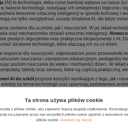
ja
(AI) to technologia, która coraz bardziej wpływa na nasze życie
 świecie technologii, rozwijając ich umiejętności logiczne i l
ożliwia tworzenie sztucznej inteligencji w sposób końcowy i a
 mogą nie tylko uwzględniać zasady działania AI, ale także roz
rcie zarówno dla uczniów, jak i nauczycieli. W jej skład wchod
ia oraz mechanizmów działań sztucznej inteligencji.
Nowocze
e prostych algorytmów oraz praktyczne eksperymenty z AI. Dzi
ieć działanie technologii, które otaczają ich na co dzień.
że wsparcie dla nauczycieli, odprowadzani przez przewodniki me
ariuszom nauczania i narzędziom edukacyjnym, pedagodzy mo
sowując poziom nauczania do wieku i możliwości dzieci. W skła
 komputery, tablety oraz sensory, które są częścią praktyczną, 
wni AI do szkół
przynosi korzyści wynikające z tego, jak i nau
 wiedzę na temat technologii oraz ujawniają podstawowe proble
e zastosowanie wiedzy sprawia, że łatwo przyswajają nowe zag
ne w przypadku XXI wieku, powstałe w wyniku pojawienia się i
Ta strona używa plików cookie
stycja w rozwój inteligentnych i technologicznych uczniów, a t
orzysta z plików cookie, aby zapewnić lepszą wygodę użytkowania. Korzystając z
za elektrycznymi wtyczkami do świata technologii, które umoż
odę na używanie przez nas wszystkich plików cookie zgodnie z warunkami nas
chcesz, aby Twoja szkoła była miejscem, które inspiruje do nau
plików cookie.
Dowiedz się więcej
adź nowoczesne rozwiązania do swojego źródła!