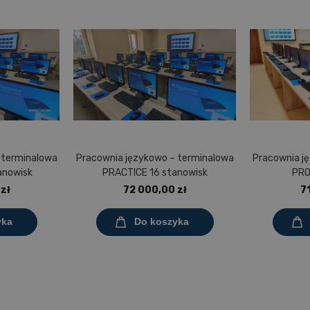
 terminalowa
Pracownia językowo – terminalowa
Pracownia j
anowisk
PRACTICE 16 stanowisk
PRO
zł
72 000,00 zł
7
yka
Do koszyka