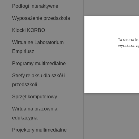
Podłogi interaktywne
Wyposażenie przedszkola
Klocki KORBO
Ta strona k
Wirtualne Laboratorium
wyrażasz zg
Empiriusz
Programy multimedialne
Strefy relaksu dla szkół i
przedszkoli
Sprzęt komputerowy
Wirtualna pracownia
edukacyjna
Projektory multimedialne