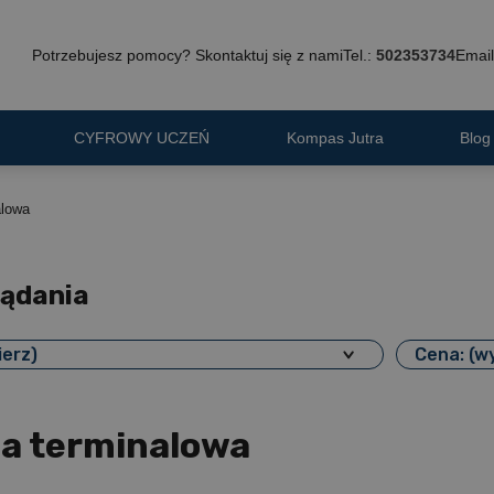
Potrzebujesz pomocy? Skontaktuj się z nami
Tel.:
502353734
Email
CYFROWY UCZEŃ
Kompas Jutra
Blog
alowa
lądania
ierz)
Cena: (w
a terminalowa