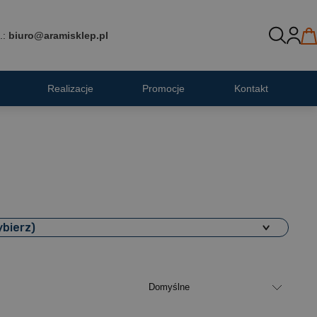
.:
biuro@aramisklep.pl
Realizacje
Promocje
Kontakt
ybierz)