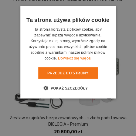
29 700,00 zł
Ta strona używa plików cookie
Do koszyka
Ta strona korzysta z plików cookie, aby
zapewnić lepszą wygodę użytkowania.
Korzystając z tej strony, wyrażasz zgodę na
używanie przez nas wszystkich plików cookie
zgodnie z warunkami naszej polityki plików
cookie.
Dowiedz się więcej
PRZEJDŹ DO STRONY
POKAŻ SZCZEGÓŁY
Zestaw czujników bezprzewodowych - szkoła podstawowa
BIOLOGIA - Premium
20 800,00 zł