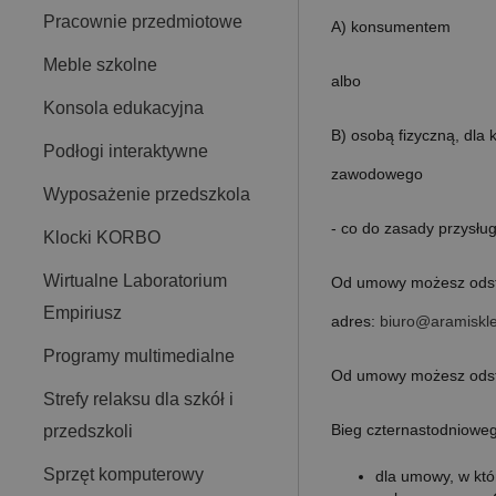
Pracownie przedmiotowe
A) konsumentem
Meble szkolne
albo
Konsola edukacyjna
B) osobą fizyczną, dla 
Podłogi interaktywne
zawodowego
Wyposażenie przedszkola
- co do zasady przysłu
Klocki KORBO
Wirtualne Laboratorium
Od umowy możesz odst
Empiriusz
adres:
biuro@aramiskle
Programy multimedialne
Od umowy możesz odst
Strefy relaksu dla szkół i
Bieg czternastodnioweg
przedszkoli
Sprzęt komputerowy
dla umowy, w któ