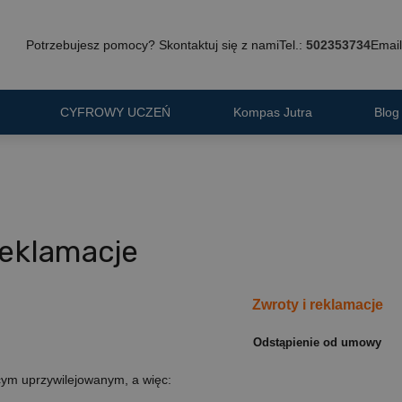
Potrzebujesz pomocy? Skontaktuj się z nami
Tel.:
502353734
Email
CYFROWY UCZEŃ
Kompas Jutra
Blog
reklamacje
Zwroty i reklamacje
Odstąpienie od umowy
ącym uprzywilejowanym, a więc: