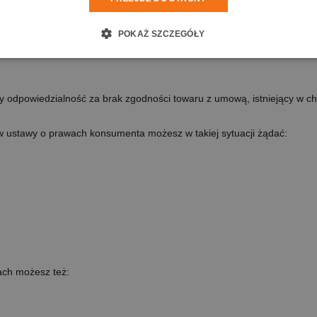
ściwie zrealizujemy zawartą z Tobą umowę, masz prawo złożyć reklamac
POKAŻ SZCZEGÓŁY
K.Makuszyńskiego 5, 09-100 Płońsk.
odpowiedzialność za brak zgodności towaru z umową, istniejący w chwil
 ustawy o prawach konsumenta możesz w takiej sytuacji żądać:
ach możesz też: