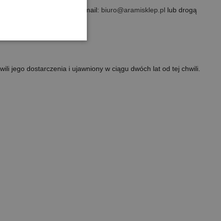
ję - najlepiej na adres e-mail:
biuro@aramisklep.pl
lub drogą
i jego dostarczenia i ujawniony w ciągu dwóch lat od tej chwili.