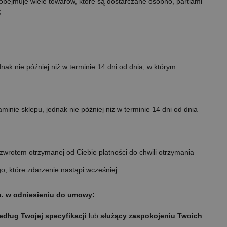
obejmuje wiele towarów, które są dostarczane osobno, partiami
;
dnak nie później niż w terminie 14 dni od dnia, w którym
nie sklepu, jednak nie później niż w terminie 14 dni od dnia
wrotem otrzymanej od Ciebie płatności do chwili otrzymania
o, które zdarzenie nastąpi wcześniej.
in. w odniesieniu do umowy:
dług Twojej specyfikacji
lub
służący zaspokojeniu Twoich