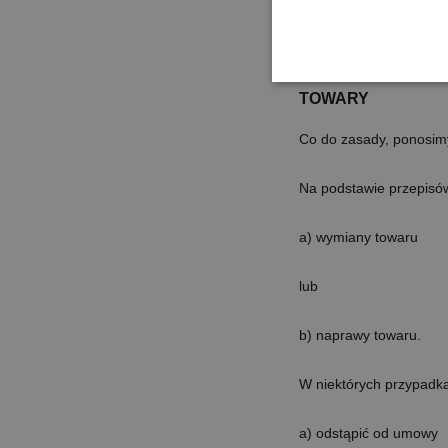
W przypadku gdy niewła
pocztową na adres ul. 
TOWARY
Co do zasady, ponosimy 
Na podstawie przepisów
a) wymiany towaru
lub
b) naprawy towaru.
W niektórych przypadk
a) odstąpić od umowy