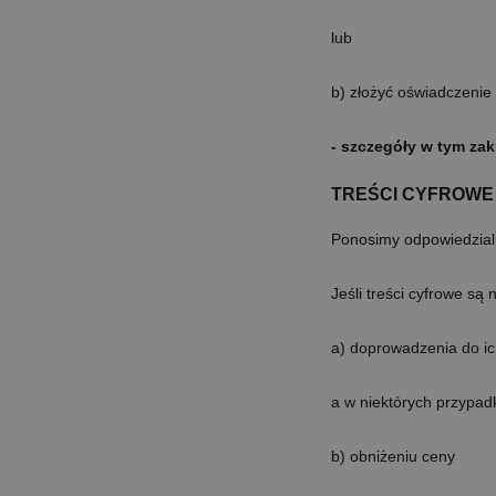
lub
b) złożyć oświadczenie
- szczegóły w tym za
TREŚCI CYFROWE
Ponosimy odpowiedzialno
Jeśli treści cyfrowe s
a) doprowadzenia do i
a w niektórych przypad
b) obniżeniu ceny