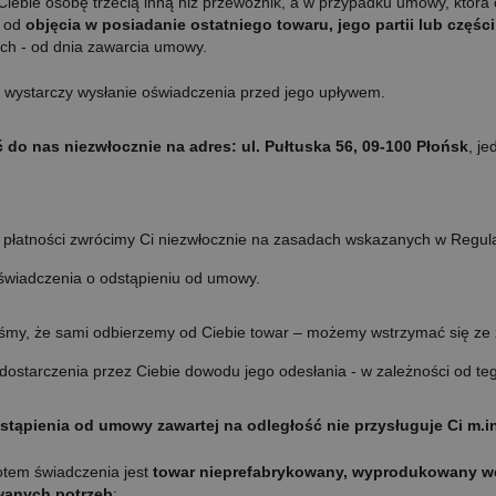
iebie osobę trzecią inną niż przewoźnik, a w przypadku umowy, która 
- od
objęcia w posiadanie ostatniego towaru, jego partii lub części
wych - od dnia zawarcia umowy.
 wystarczy wysłanie oświadczenia przed jego upływem.
do nas niezwłocznie na adres: ul. Pułtuska 56, 09-100 Płońsk
, je
płatności zwrócimy Ci niezwłocznie na zasadach wskazanych w Regulami
świadczenia o odstąpieniu od umowy.
iśmy, że sami odbierzemy od Ciebie towar – możemy wstrzymać się ze z
dostarczenia przez Ciebie dowodu jego odesłania - w zależności od teg
dstąpienia od umowy zawartej na odległość nie przysługuje Ci m.
otem świadczenia jest
towar nieprefabrykowany, wyprodukowany we
wanych potrzeb
;