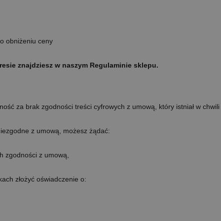
 o obniżeniu ceny
kresie znajdziesz w naszym Regulaminie sklepu.
ść za brak zgodności treści cyfrowych z umową, który istniał w chwili ic
ą niezgodne z umową, możesz żądać:
ch zgodności z umową,
kach złożyć oświadczenie o: