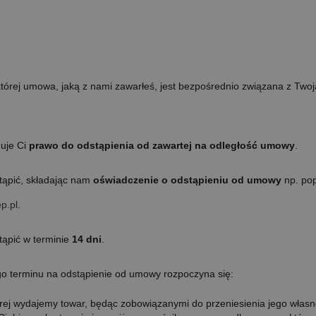
której umowa, jaką z nami zawarłeś, jest bezpośrednio związana z Twoj
guje Ci
prawo do odstąpienia od zawartej na odległość umowy
.
ąpić, składając nam
oświadczenie o odstąpieniu od umowy
np. pop
p.pl
.
ąpić w terminie
14 dni
.
o terminu na odstąpienie od umowy rozpoczyna się:
rej wydajemy towar, będąc zobowiązanymi do przeniesienia jego własn