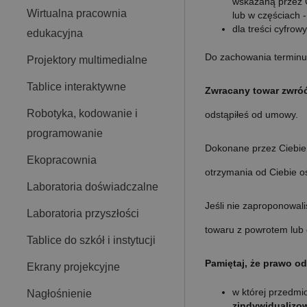
wskazaną przez C
Wirtualna pracownia
lub w częściach 
dla treści cyfro
edukacyjna
Do zachowania terminu
Projektory multimedialne
Tablice interaktywne
Zwracany towar zwróć 
Robotyka, kodowanie i
odstąpiłeś od umowy.
programowanie
Dokonane przez Ciebie 
Ekopracownia
otrzymania od Ciebie o
Laboratoria doświadczalne
Jeśli nie zaproponowal
Laboratoria przyszłości
towaru z powrotem lub 
Tablice do szkół i instytucji
Pamiętaj, że prawo o
Ekrany projekcyjne
w której przedmi
Nagłośnienie
zindywidualizo