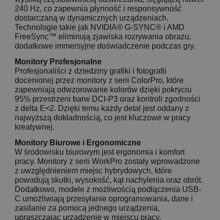
240 Hz, co zapewnia płynność i responsywność
dostarczaną w dynamicznych urządzeniach.
Technologie takie jak NVIDIA® G-SYNC® i AMD
FreeSync™ eliminują zjawiska rozrywania obrazu,
dodatkowe immersyjne doświadczenie podczas gry.
Monitory Profesjonalne
Profesjonaliści z dziedziny grafiki i fotografii
docenionej przez monitory z serii ColorPro, które
zapewniają odwzorowanie kolorów dzięki pokryciu
95% przestrzeni barw DCI-P3 oraz kontroli zgodności
z delta E<2. Dzięki temu każdy detal jest oddany z
najwyższą dokładnością, co jest kluczowe w pracy
kreatywnej.
Monitory Biurowe i Ergonomiczne
W środowisku biurowym jest ergonomia i komfort
pracy. Monitory z serii WorkPro zostały wprowadzone
z uwzględnieniem miejsc hybrydowych, które
powodują skutki, wysokość, kąt nachylenia oraz obrót.
Dodatkowo, modele z możliwością podłączenia USB-
C umożliwiają przesyłanie oprogramowania, dane i
zasilanie za pomocą jednego urządzenia,
upraszczając urządzenie w miejscu pracy.