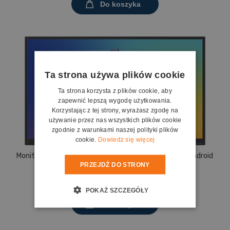
Do koszyka
Ta strona używa plików cookie
Ta strona korzysta z plików cookie, aby
zapewnić lepszą wygodę użytkowania.
Korzystając z tej strony, wyrażasz zgodę na
używanie przez nas wszystkich plików cookie
zgodnie z warunkami naszej polityki plików
cookie.
Dowiedz się więcej
Monitor interaktywny ViewBoard IFP8635-1-1C 86", Android
PRZEJDŹ DO STRONY
16, google EDLA - 0% VAT!
7 163,00 zł
POKAŻ SZCZEGÓŁY
Do koszyka