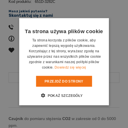
Kod produktu:
651D-3282C
Masz jakieś pytania?
Skontaktuj się z nami
502353734
Ta strona używa plików cookie
zapytaj o produkt
Ta strona korzysta z plików cookie, aby
zapewnić lepszą wygodę użytkowania.
poleć znajomemu
Korzystając z tej strony, wyrażasz zgodę na
używanie przez nas wszystkich plików cookie
zgodnie z warunkami naszej polityki plików
cookie.
Dowiedz się więcej
Opis
PRZEJDŹ DO STRONY
Koszty dostawy
POKAŻ SZCZEGÓŁY
Czujnik
do pomiaru stężenia
CO2
w zakresie od 0 do 5000
ppm.