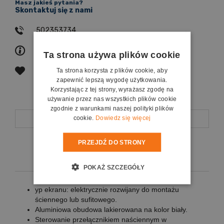
Masz jakieś pytania?
Skontaktuj się z nami
502353734
zapytaj o produkt
Ta strona używa plików cookie
poleć znajomemu
Ta strona korzysta z plików cookie, aby
zapewnić lepszą wygodę użytkowania.
Korzystając z tej strony, wyrażasz zgodę na
używanie przez nas wszystkich plików cookie
zgodnie z warunkami naszej polityki plików
Opis
cookie.
Dowiedz się więcej
PRZEJDŹ DO STRONY
Koszty dostawy
POKAŻ SZCZEGÓŁY
yp ekranu: elektrycznie rozwijany do montażu
ściennego lub sufitowego.
Aluminiowa obudowa lakierowana na kolor biały.
Sterowanie przełącznikiem naściennym w