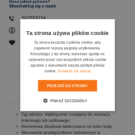
Masz jakieś pytania?
Skontaktuj się z nami
502353734
zapytaj o produkt
Ta strona używa plików cookie
poleć znajomemu
Ta strona korzysta z plików cookie, aby
zapewnić lepszą wygodę użytkowania.
Korzystając z tej strony, wyrażasz zgodę na
używanie przez nas wszystkich plików cookie
zgodnie z warunkami naszej polityki plików
Opis
cookie.
Dowiedz się więcej
PRZEJDŹ DO STRONY
Koszty dostawy
POKAŻ SZCZEGÓŁY
Typ ekranu: elektrycznie rozwijany do montażu
ściennego lub sufitowego.
Aluminiowa obudowa lakierowana na kolor biały.
Sterowanie przełącznikiem naściennym w