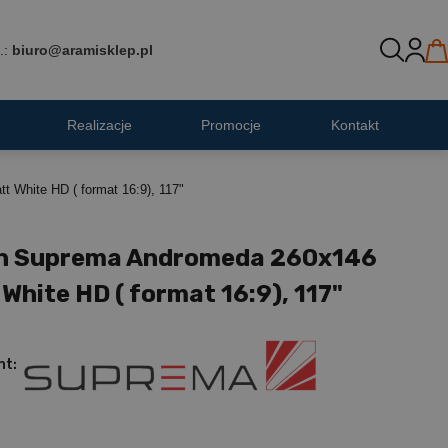
.:
biuro@aramisklep.pl
Realizacje
Promocje
Kontakt
 White HD ( format 16:9), 117"
n Suprema Andromeda 260x146
White HD ( format 16:9), 117"
nt: