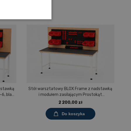
dstawką
Stół warsztatowy BLOX Frame z nadstawką
St
6, blat
i modułem zasilającym Prostokąt
nowym
1200x600 mm, rozmiar 4-6, blat pokryty
2 200,00 zł
tworzywem polipropylenowym
Do koszyka