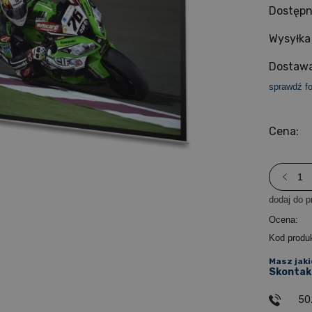
Dostępn
Wysyłka
Dostawa
sprawdź f
Cena:
dodaj do p
Ocena:
Kod produ
Masz jaki
Skontakt
50