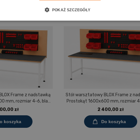
POKAŻ SZCZEGÓŁY
 BLOX Frame z nadstawką
Stół warsztatowy BLOX Frame z na
0 mm, rozmiar 4-6, blat
Prostokąt 1600x600 mm, rozmiar 4-
wem polipropylenowym
pokryty tworzywem polipropyle
00,00 zł
2 400,00 zł
o koszyka
Do koszyka