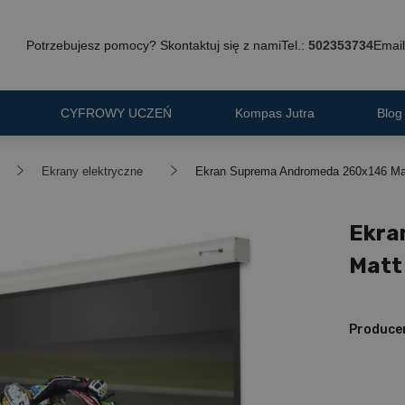
Potrzebujesz pomocy? Skontaktuj się z nami
Tel.:
502353734
Email
CYFROWY UCZEŃ
Kompas Jutra
Blog
Ekrany elektryczne
Ekran Suprema Andromeda 260x146 Matt
Ekra
Matt 
Produce