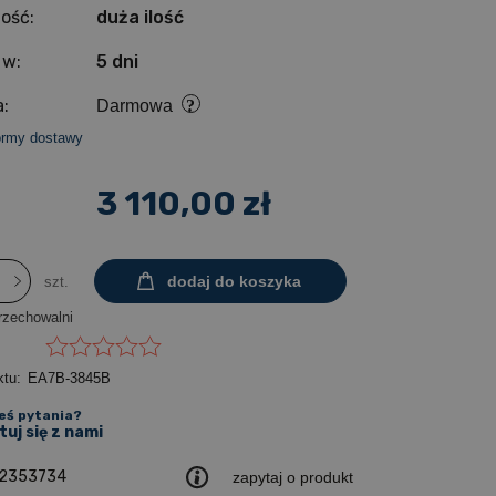
ość:
duża ilość
 w:
5 dni
:
Darmowa
ormy dostawy
3 110,00 zł
dodaj do koszyka
szt.
rzechowalni
ktu:
EA7B-3845B
eś pytania?
uj się z nami
2353734
zapytaj o produkt