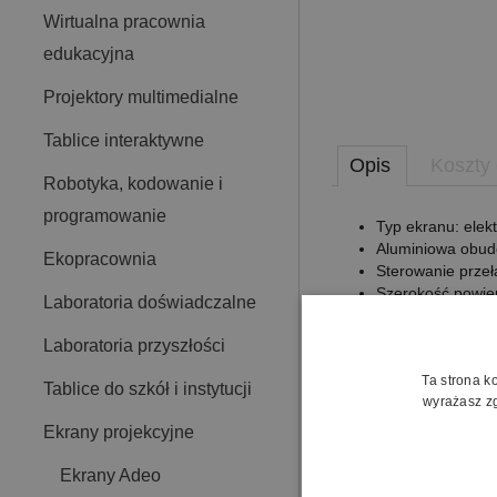
Wirtualna pracownia
edukacyjna
Projektory multimedialne
Tablice interaktywne
Opis
Koszty
Robotyka, kodowanie i
programowanie
Typ ekranu: elek
Aluminiowa obudo
Ekopracownia
Sterowanie przeł
Szerokość powier
Laboratoria doświadczalne
Format 4:3, 16:9
Czarna ramka i t
Laboratoria przyszłości
Regulowany syst
Ta strona k
Tablice do szkół i instytucji
Opcje wyposażenia:
wyrażasz zg
Ekrany projekcyjne
Zewnętrzne ster
Zewnętrzne ster
Ekrany Adeo
Materiał projekc