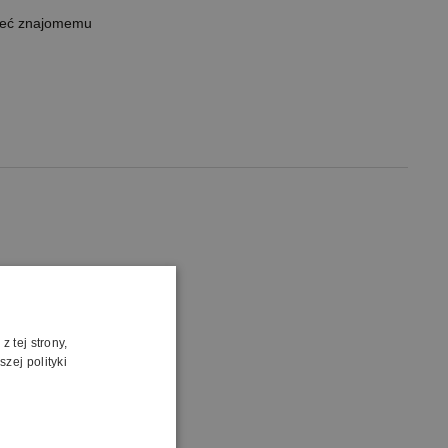
leć znajomemu
 tej strony,
zej polityki