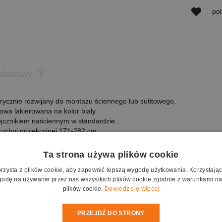
po
 dostawy
trycznie rozwijany do montażu ściennego lub sufitowego.
wa lakierowana na kolor biały.
ącznikiem naściennym w standardzie..
zchni projekcyjnej 171-282 cm.
, 16:10.
op w standardzie.
Ta strona używa plików cookie
em mocowania ścienno-sufitowego.
orzysta z plików cookie, aby zapewnić lepszą wygodę użytkowania. Korzystając z
odę na używanie przez nas wszystkich plików cookie zgodnie z warunkami nas
plików cookie.
Dowiedz się więcej
owanie radiowe.
owanie na podczerwień.
PRZEJDŹ DO STRONY
yjny Matt Grey HD (w formacie 16:9)