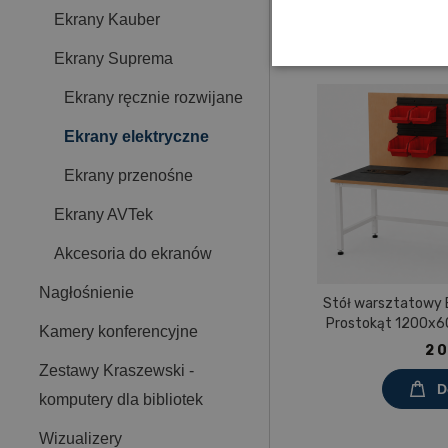
Ekrany Kauber
Nowości
Ekrany Suprema
Ekrany ręcznie rozwijane
Ekrany elektryczne
Ekrany przenośne
Ekrany AVTek
Akcesoria do ekranów
Nagłośnienie
Stół warsztatowy
Prostokąt 1200x60
Kamery konferencyjne
pokryty tworzy
2 0
Zestawy Kraszewski -
D
komputery dla bibliotek
Wizualizery