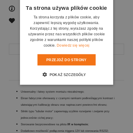
Ta strona używa plików cookie
zapytaj o produkt
Ta strona korzysta z plików cookie, aby
poleć znajomemu
zapewnić lepszą wygodę użytkowania.
Korzystając z tej strony, wyrażasz zgodę na
używanie przez nas wszystkich plików cookie
zgodnie z warunkami naszej polityki plików
cookie.
Dowiedz się więcej
Opis
PRZEJDŹ DO STRONY
Koszty dostawy
POKAŻ SZCZEGÓŁY
Uniwersalny i łatwy system montażu niezależnego;
Ekran fabrycznie oferowany z czarnymi ramkami podkreślającymi kontrast i
ułatwiającymi kalibrację obrazu oraz napinaczami powierzchni ekranu;
Silniki typu "tubular motor" zapewniają szybkie rozwijanie i zwijanie przy
jednocześnie cichej pracy;
Sterowanie bezprzewodowe na pilota
IR w komplecie
;
Dodatkowo możliwość podłączenia triggera 12V lub sterowania RS232;