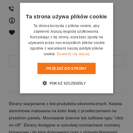
502353734
Ta strona używa plików cookie
zapytaj o produkt
Ta strona korzysta z plików cookie, aby
zapewnić lepszą wygodę użytkowania.
poleć znajomemu
Korzystając z tej strony, wyrażasz zgodę na
używanie przez nas wszystkich plików cookie
zgodnie z warunkami naszej polityki plików
cookie.
Dowiedz się więcej
Opis
PRZEJDŹ DO STRONY
Koszty dostawy
POKAŻ SZCZEGÓŁY
Ekrany stacjonarne z linii produktów ekonomicznych. Kaseta
aluminiowa malowana na kolor biały z przetłoczeniami na
przednim panelu. Mocowanie ścienne lub sufitowe typu "click
on-off". Ekrany dostępne w szerokiej rozmiarówce rozmiary
biznesowe i do kina domowego) oraz z różnymi tkaninami