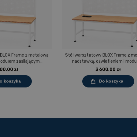
 BLOX Frame z metalową
Stół warsztatowy BLOX Frame z m
modułem zasilającym
nadstawką, oświetleniem i mod
0 mm, rozmiar 4-6, blat
zasilającym Prostokąt 1200x60
00,00 zł
3 600,00 zł
aminowany
rozmiar 4-6, blat melaminowa
o koszyka
Do koszyka