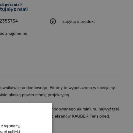
eś pytania?
uj się z nami
2353734
zapytaj o produkt
leć znajomemu
ytkowników kina domowego. Ekrany te wyposażono w specjalny
lnie płaską powierzchnię projekcyjną.
parte. Eleganckie obudowy z anodowanego aluminium, najwyższej
ające się na najwyższą jakość ekranów KAUBER Tensioned.
 tej strony,
zej polityki