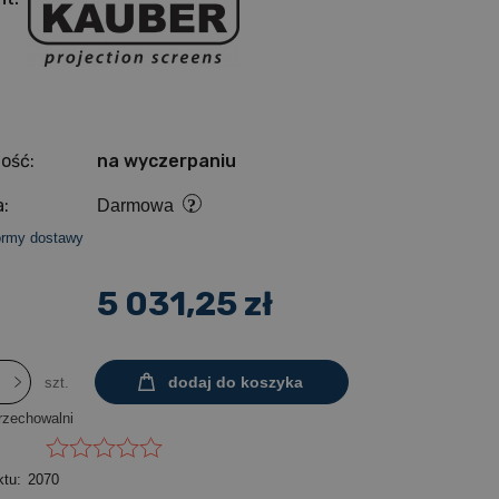
ość:
na wyczerpaniu
:
Darmowa
ormy dostawy
5 031,25 zł
dodaj do koszyka
szt.
rzechowalni
ktu:
2070