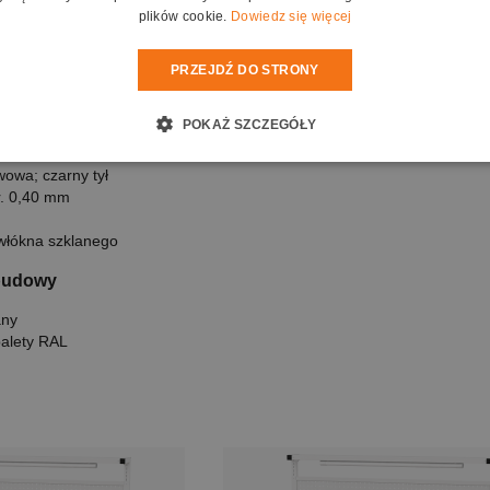
nie projekcyjne
plików cookie.
Dowiedz się więcej
owa; czarny tył
PRZEJDŹ DO STRONY
r. 0,40 mm
POKAŻ SZCZEGÓŁY
włókna szklanego
owa; czarny tył
r. 0,40 mm
włókna szklanego
budowy
any
palety RAL