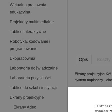
Wirtualna pracownia
edukacyjna
Projektory multimedialne
Tablice interaktywne
Robotyka, kodowanie i
programowanie
Ekopracownia
Opis
Koszty
Laboratoria doświadczalne
Ekrany projekcyjne KA
Laboratoria przyszłości
system napinaczy - ela
Tablice do szkół i instytucji
Ekrany Tensioned dzied
Ekrany projekcyjne
jakości powierzchnie 
Ta strona k
Ekrany Adeo
wyrażasz zg