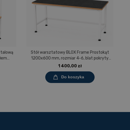
etalową
Stół warsztatowy BLOX Frame Prostokąt
S
ułem
1200x600 mm, rozmiar 4-6, blat pokryty
0 mm,
tworzywem polipropylenowym
1 400,00 zł
ny
Do koszyka