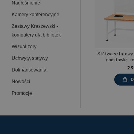
Nagłośnienie
Kamery konferencyjne
Zestawy Kraszewski -
komputery dla bibliotek
Wizualizery
Stół warsztatowy
Uchwyty, statywy
nadstawką i 
Prostokąt 1200x60
2 9
Dofinansowania
mel
D
Nowości
Promocje