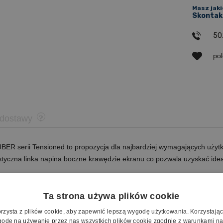
Masz jaki
Skontakt
50
po
 dostawy
UBER serii Tensioned to propozycja dla najbardziej wymagających uż
styczna linka napina boczne krawędzie ekranu co pozwala uzyskać idea
ziczą wszystkie najlepsze cechy serii Blue Label, na której zostały o
projekcyjne, podzespoły renomowanych producentów to elementy skład
Ta strona używa plików cookie
orzysta z plików cookie, aby zapewnić lepszą wygodę użytkowania. Korzystając z
odę na używanie przez nas wszystkich plików cookie zgodnie z warunkami nas