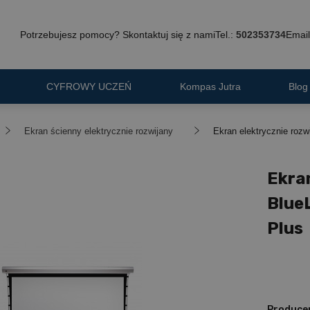
Potrzebujesz pomocy? Skontaktuj się z nami
Tel.:
502353734
Email
CYFROWY UCZEŃ
Kompas Jutra
Blog
Ekran ścienny elektrycznie rozwijany
Ekran elektrycznie roz
Ekra
Blue
Plus
Produce