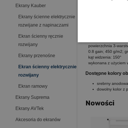
Dostępne powierzch
Ekrany Kauber
Matt White Plus
Ekrany ścienne elektrycznie
powierzchnia 3-warstw
1.0 gain; 450 g/m2; g
rozwijane z napinaczami
kąt widzenia: 150°
wykonana z użyciem 
Ekran ścienny ręcznie
ProCine Gray
rozwijany
powierzchnia 3-warstw
0.8 gain; 450 g/m2; g
Ekrany przenośne
kąt widzenia: 150°
wykonana z użyciem 
Ekran ścienny elektrycznie
Dostępne kolory o
rozwijany
srebrny anodow
Ekran ramowy
dowolny kolor z 
Ekrany Suprema
Nowości
Ekrany AVTek
Akcesoria do ekranów