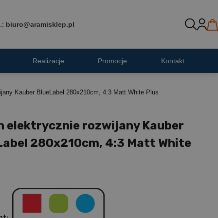
.:
biuro@aramisklep.pl
Realizacje
Promocje
Kontakt
wijany Kauber BlueLabel 280x210cm, 4:3 Matt White Plus
n elektrycznie rozwijany Kauber
Label 280x210cm, 4:3 Matt White
nt: