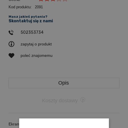
Kod produktu:
2091
Masz jakieś pytania?
Skontaktuj się z nami
502353734
zapytaj o produkt
poleć znajomemu
Opis
Koszty dostawy
Ekrany Mid King to doskonałe rozwiązanie dla sal