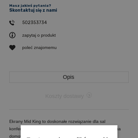
Masz jakieś pytania?
Skontaktuj się z nami
502353734
zapytaj o produkt
poleć znajomemu
Opis
Koszty dostawy
Ekrany Mid King to doskonałe rozwiązanie dla sal
konferencyjnych, auli, galerii handlowych lub dużego kina
domowego. Duże rozmiary (4 do 7m) wymagają innych