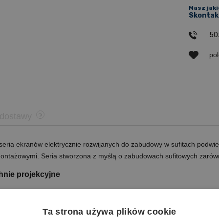
Masz jaki
Skontakt
50
po
 dostawy
eria ekranów elektrycznie rozwijanych do zabudowy w sufitach podwi
ontażowymi. Seria stworzona z myślą o zabudowach sufitowych zarówn
nie projekcyjne
owa; biały tył
Ta strona używa plików cookie
wsteczna