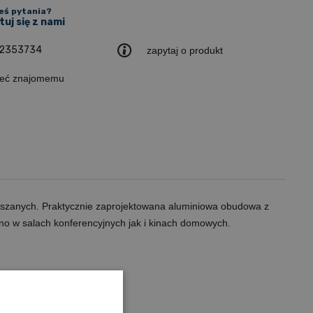
eś pytania?
uj się z nami
2353734
zapytaj o produkt
leć znajomemu
eszanych. Praktycznie zaprojektowana aluminiowa obudowa z
o w salach konferencyjnych jak i kinach domowych.