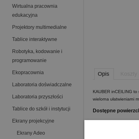
Wirtualna pracownia
edukacyjna
Projektory multimedialne
Tablice interaktywne
Robotyka, kodowanie i
programowanie
Ekopracownia
Opis
Koszty
Laboratoria doświadczalne
KAUBER inCEILING to s
Laboratoria przyszłości
wieloma ułatwieniami m
Tablice do szkół i instytucji
Dostępne powierzch
Ekrany projekcyjne
Bi Vision
powierzchnia 3-warstw
Ekrany Adeo
projekcja przednia i 