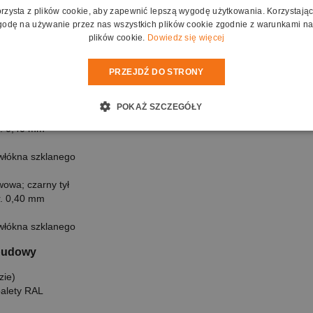
r. 0,45 mm
orzysta z plików cookie, aby zapewnić lepszą wygodę użytkowania. Korzystając z
odę na używanie przez nas wszystkich plików cookie zgodnie z warunkami nas
plików cookie.
Dowiedz się więcej
owa; czarny tył
r. 0,65 mm
PRZEJDŹ DO STRONY
włókna szklanego
POKAŻ SZCZEGÓŁY
owa; czarny tył
r. 0,40 mm
włókna szklanego
owa; czarny tył
r. 0,40 mm
włókna szklanego
budowy
zie)
palety RAL