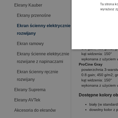
1.4 gain; 600 g/m2; g
Ta strona k
Ekrany Kauber
kąt widzenia: 100°
wyrażasz zg
Matt White Focus
Ekrany przenośne
powierzchnia 3-warstw
1.2 gain; 800 g/m2; g
Ekran ścienny elektrycznie
kąt widzenia: 150°
wykonana z użyciem 
rozwijany
Matt White Plus
powierzchnia 3-warstw
Ekran ramowy
1.0 gain; 450 g/m2; g
Ekrany ścienne elektrycznie
kąt widzenia: 150°
wykonana z użyciem 
rozwijane z napinaczami
ProCine Gray
powierzchnia 3-warstw
Ekran ścienny ręcznie
0.8 gain; 450 g/m2; g
rozwijany
kąt widzenia: 150°
wykonana z użyciem 
Ekrany Suprema
Dostępne kolory o
Ekrany AVTek
biały (w standard
dowolny kolor z 
Akcesoria do ekranów