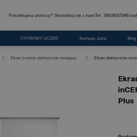
Potrzebujesz pomocy? Skontaktuj się z nami
Tel.:
502353734
Email
CYFROWY UCZEŃ
Kompas Jutra
Blog
Ekran ścienny elektrycznie rozwijany
Ekran elektrycznie roz
Ekra
inCE
Plus
Produce