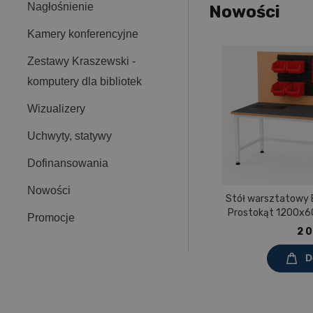
Nagłośnienie
Nowości
Kamery konferencyjne
Zestawy Kraszewski -
komputery dla bibliotek
Wizualizery
Uchwyty, statywy
Dofinansowania
Nowości
Stół warsztatowy
Prostokąt 1200x60
Promocje
pokryty tworzy
2 0
D