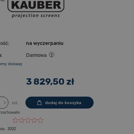
ość:
na wyczerpaniu
:
Darmowa
ormy dostawy
3 829,50 zł
dodaj do koszyka
szt.
rzechowalni
ktu:
2032