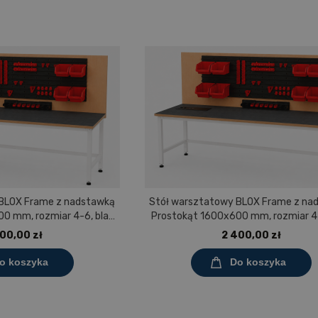
 BLOX Frame z nadstawką
Stół warsztatowy BLOX Frame z na
0 mm, rozmiar 4-6, blat
Prostokąt 1600x600 mm, rozmiar 4-
wem polipropylenowym
pokryty tworzywem polipropyle
00,00 zł
2 400,00 zł
o koszyka
Do koszyka