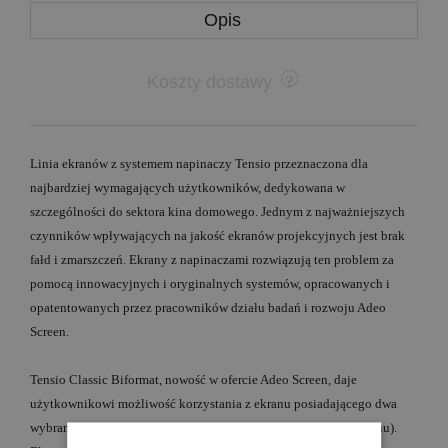
Opis
Koszty dostawy
Linia ekranów z systemem napinaczy Tensio przeznaczona dla
najbardziej wymagających użytkowników, dedykowana w
szczególności do sektora kina domowego. Jednym z najważniejszych
czynników wpływających na jakość ekranów projekcyjnych jest brak
fałd i zmarszczeń. Ekrany z napinaczami rozwiązują ten problem za
pomocą innowacyjnych i oryginalnych systemów, opracowanych i
opatentowanych przez pracowników działu badań i rozwoju Adeo
Screen.
Tensio Classic Biformat, nowość w ofercie Adeo Screen, daje
użytkownikowi możliwość korzystania z ekranu posiadającego dwa
wybrane przez niego formaty obrazu (na etapie zamawiania ekranu).