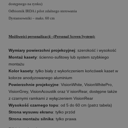
dostępnego na rynku)
Odbiornik IRDA i pilot zdalnego sterowania
Dystansowniki – maks. 60 cm
Możliwości personalizacji - (Personal Screen System):
Wymiary powierzchni projekcyjnej
: szerokość i wysokość
Montaż kasety
: ścienno-sufitowy lub system szybkiego
montażu
Kolor kasety
: tylko biały z wykończeniem końcówek kaset w
kolorze anodyzowanego aluminium
Powierzchnie projekcyjne
: VisionWhite, VisionWhitePro,
VisionGrey, VisionAcoustik oraz V isionRear, dostępne także
z czarnymi ramkami z wyłączeniem VisionRear
Wysokość czarnego topu
: od 5 do 60 cm (patrz tabela)
Strona wysuwu ekranu
: tylko przód
Strona montażu silnika
: tylko prawa