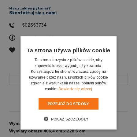
Masz jakieś pytania?
Skontaktuj się z nami
502353734
zapytaj o produkt
Ta strona używa plików cookie
poleć znajomemu
Ta strona korzysta z plików cookie, aby
zapewnić lepszą wygodę użytkowania.
Korzystając z tej strony, wyrażasz zgodę na
używanie przez nas wszystkich plików cookie
Opis
zgodnie z warunkami naszej polityki plików
cookie.
Dowiedz się więcej
Koszty dostawy
PRZEJDŹ DO STRONY
POKAŻ SZCZEGÓŁY
Wymiary ekranu
426,4 cm x 249 cm
Wymiary obrazu
406,4 cm x 228,6 cm