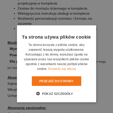
projekcyjnej w komplecie.
Zestaw do montażu ściennego w komplecie.
Wielojęzyczna instrukcja obsługi w komplecie.
Możliwość personalizacji rozmiaru i formatu na
życzenie.
Możliwość cięcia profili pionowych i poziomych na
większą ilość elementów.
Ta strona używa plików cookie
Mozliwosci personoalizacji (System PSS):
Ta strona korzysta z plików cookie, aby
Wymiar ramy:
szerokość i wysokość
zapewnić lepszą wygodę użytkowania.
Korzystając z tej strony, wyrażasz zgodę na
Powierzchnie projekcyjne:
VisionWhitePRO, VisionGrey
używanie przez nas wszystkich plików cookie
Dla potrzeb transportu:
profile poziome i/ lub profile pionowe mogą
zgodnie z warunkami naszej polityki plików
być dodatkowo podzielone na dwie
części
cookie.
Dowiedz się więcej
Akcesoria standardowe:
PRZEJDŹ DO STRONY
Kątowniki
Wkręty
POKAŻ SZCZEGÓŁY
Uchwyty do montażu ściennego
Akcesoria opcjonalne: