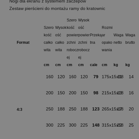
Nogi dla ekranu z systemem zaczepów
Zestaw pierścieni do montażu ramy do kratownic
Szero
Wysok
Szero
Wysok
kość
ość
Rozmi
kość
ość
powier
powier
Przeką
ar
Waga
Waga
Format
całko
całko
zchni
zchni
tna
opako
netto
brutto
wita
wita
robocz
robocz
wania
ej
ej
cm
cm
cm
cm
cale
cm
kg
kg
160
120
160
120
79
175x15x18
11
14
200
150
200
150
98
215x15x18
13
16
250
188
250
188
123
265x15x18
17
20
4:3
300
225
300
225
148
315x15x18
22
25