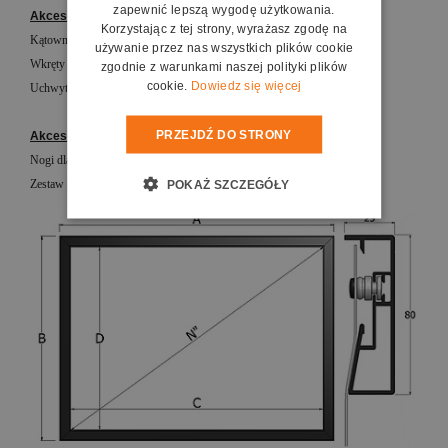
zapewnić lepszą wygodę użytkowania.
Akcesoria standardowe:
Korzystając z tej strony, wyrażasz zgodę na
Kątowniki
używanie przez nas wszystkich plików cookie
Wkręty
zgodnie z warunkami naszej polityki plików
cookie.
Dowiedz się więcej
Uchwyty do montażu ściennego
PRZEJDŹ DO STRONY
Akcesoria opcjonalne:
Nogi dla ekranu z systemem zaczepów
Zestaw pierścieni do montazu ramy do kratownic
POKAŻ SZCZEGÓŁY