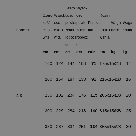
Szero
Wysok
Szero
Wysok
kość
ość
Rozmi
kość
ość
powier
powier
Przeką
ar
Waga
Waga
Format
całko
całko
zchni
zchni
tna
opako
netto
brutto
wita
wita
robocz
robocz
wania
ej
ej
cm
cm
cm
cm
cale
cm
kg
kg
160
124
144
108
71
175x15x18
11
14
200
154
184
138
91
215x15x18
13
16
250
192
234
176
115
265x15x18
17
20
4:3
300
229
284
213
140
315x15x18
22
25
350
267
334
251
164
365x15x18
27
30