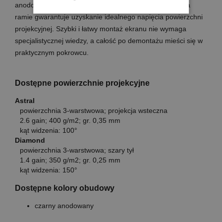
anodowanego na kolor czarny. Rozciągnięcie ekranu na
ramie gwarantuje uzyskanie idealnego napięcia powierzchni
projekcyjnej. Szybki i łatwy montaż ekranu nie wymaga
specjalistycznej wiedzy, a całość po demontażu mieści się w
praktycznym pokrowcu.
Dostępne powierzchnie projekcyjne
Astral
powierzchnia 3-warstwowa; projekcja wsteczna
2.6 gain; 400 g/m2; gr. 0,35 mm
kąt widzenia: 100°
Diamond
powierzchnia 3-warstwowa; szary tył
1.4 gain; 350 g/m2; gr. 0,25 mm
kąt widzenia: 150°
Dostępne kolory obudowy
czarny anodowany