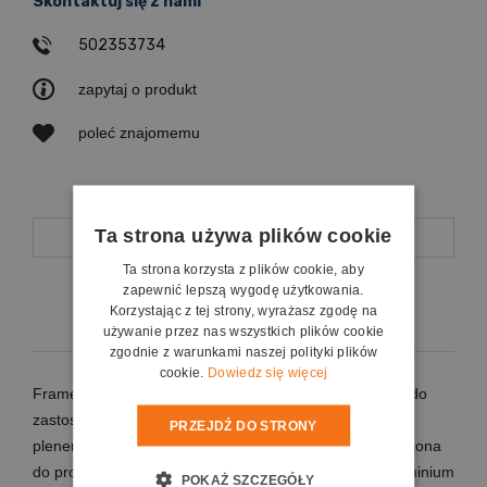
Skontaktuj się z nami
502353734
zapytaj o produkt
poleć znajomemu
Ta strona używa plików cookie
Opis
Ta strona korzysta z plików cookie, aby
zapewnić lepszą wygodę użytkowania.
Koszty dostawy
Korzystając z tej strony, wyrażasz zgodę na
używanie przez nas wszystkich plików cookie
zgodnie z warunkami naszej polityki plików
cookie.
Dowiedz się więcej
Frame Mobil to seria przenośnych ekranów ramowych do
zastosowania w pomieszczeniach zamkniętych lub w
PRZEJDŹ DO STRONY
plenerze, w zależności od użytej powierzchni przeznaczona
do projekcji przedniej lub tylnej. Rama wykonana z aluminium
POKAŻ SZCZEGÓŁY