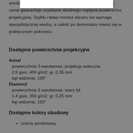
anodowanego na kolor czarny. Rozciągnięcie ekranu na
ramie gwarantuje uzyskanie idealnego napięcia powierzchni
projekcyjnej. Szybki i łatwy montaż ekranu nie wymaga
specjalistycznej wiedzy, a całość po demontażu mieści się w
praktycznym pokrowcu.
Dostępne powierzchnie projekcyjne
Astral
powierzchnia 3-warstwowa; projekcja wsteczna
2.6 gain; 400 g/m2; gr. 0,35 mm
kąt widzenia: 100°
Diamond
powierzchnia 3-warstwowa; szary tył
1.4 gain; 350 g/m2; gr. 0,25 mm
kąt widzenia: 150°
Dostępne kolory obudowy
czarny anodowany