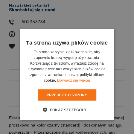
Masz jakieś pytania?
Skontaktuj się z nami
502353734
zapytaj o produkt
Ta strona używa plików cookie
poleć znajomemu
Ta strona korzysta z plików cookie, aby
zapewnić lepszą wygodę użytkowania.
Korzystając z tej strony, wyrażasz zgodę na
używanie przez nas wszystkich plików cookie
Opis
zgodnie z warunkami naszej polityki plików
cookie.
Dowiedz się więcej
Koszty dostawy
PRZEJDŹ DO STRONY
POKAŻ SZCZEGÓŁY
Ekrany ramowe o solidnej aluminiowej konstrukcji malowanej
proszkowo na kolor czarny (standard) i doskonałym naciągu
powierzchni. Przeznaczone dla sal konferencyjnych, auli