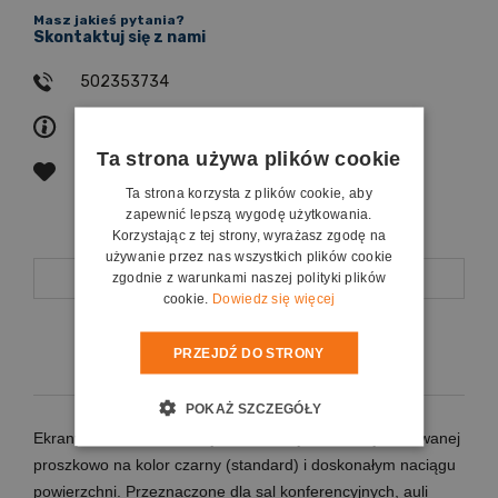
Masz jakieś pytania?
Skontaktuj się z nami
502353734
zapytaj o produkt
Ta strona używa plików cookie
poleć znajomemu
Ta strona korzysta z plików cookie, aby
zapewnić lepszą wygodę użytkowania.
Korzystając z tej strony, wyrażasz zgodę na
używanie przez nas wszystkich plików cookie
Opis
zgodnie z warunkami naszej polityki plików
cookie.
Dowiedz się więcej
Koszty dostawy
PRZEJDŹ DO STRONY
POKAŻ SZCZEGÓŁY
Ekrany ramowe o solidnej aluminiowej konstrukcji malowanej
proszkowo na kolor czarny (standard) i doskonałym naciągu
powierzchni. Przeznaczone dla sal konferencyjnych, auli