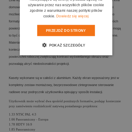
używanie przez nas wszystkich plików cookie
domowego. Biformat, nowość w ofercie Adeo Screen, daje użytkownikowi
zgodnie z warunkami naszej polityki plików
możliwość korzystania z ekranu posiadającego dwa wybrane przez niego
cookie.
Dowiedz się więcej
formaty obrazu (na etapie zamawiania ekranu). Ekrany składają się z dwóch
powierzchni projekcyjnych umieszczonych w jednej kasecie, przy czym mogą
PRZEJDŹ DO STRONY
to być dwie różnego typu powierzchnie np. VisionWhite i VisionGrey lub inne.
Materiały projekcyjne ułożone są jeden obok drugiego tak, aby zapobiec
POKAŻ SZCZEGÓŁY
konieczności regulowania ostrości projektora. Czarne ramki dookoła
powierzchni roboczej zwiększają kontrast wyświetlanego obrazu oraz
pozwalają ukryć niedoskonałości projekcji.
Kasety wykonane są w całości z aluminium. Każdy ekran wyposażony jest w
kompletny zestaw montażowy, bezprzewodowe zintegrowane sterowanie
radiowe oraz podręcznik użytkownika opisujący sposób instalacji.
Użytkownik może wybrać dwa spośród poniższych formatów, podając koniecznie
przy zamówieniu rozdzielczość natywną posiadanego projektora:
1.33 NTSC PAL 4:3
1.66 Panoramiczny - Europa
1.78 HDTV 16:9
1.85 Panoramiczny