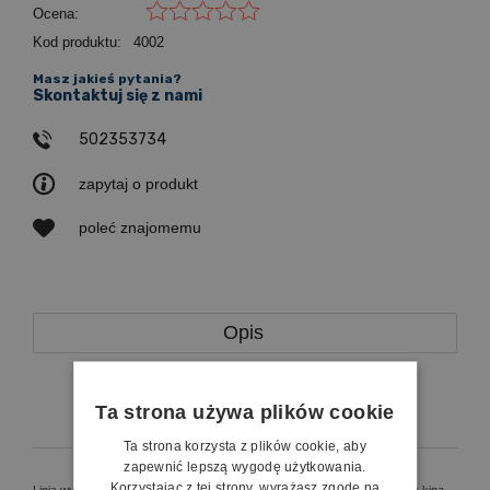
Ocena:
Kod produktu:
4002
Masz jakieś pytania?
Skontaktuj się z nami
502353734
zapytaj o produkt
poleć znajomemu
Opis
Koszty dostawy
Ta strona używa plików cookie
Ta strona korzysta z plików cookie, aby
zapewnić lepszą wygodę użytkowania.
Korzystając z tej strony, wyrażasz zgodę na
Linia wysokiej jakości ekranów dedykowana w szczególności do sektora kina