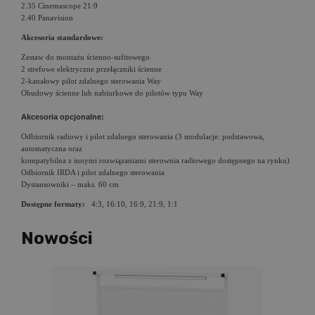
2.35 Cinemascope 21:9
2.40 Panavision
Akcesoria standardowe:
Zestaw do montażu ścienno-sufitowego
2 strefowe elektryczne przełączniki ścienne
2-kanałowy pilot zdalnego sterowania Way
Obudowy ścienne lub nabiurkowe do pilotów typu Way
Akcesoria opcjonalne:
Odbiornik radiowy i pilot zdalnego sterowania (3 modulacje: podstawowa,
automatyczna oraz
kompatybilna z innymi rozwiązaniami sterownia radiowego dostępnego na rynku)
Odbiornik IRDA i pilot zdalnego sterowania
Dystansowniki – maks. 60 cm
Dostępne formaty:
4:3, 16:10, 16:9, 21:9, 1:1
Nowości