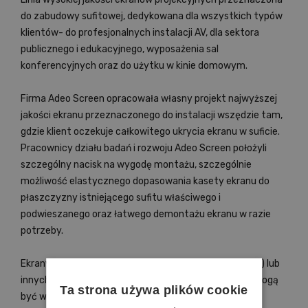
do zabudowy sufitowej, dedykowana dla wszystkich typów
klientów- do profesjonalnych instalacji AV, dla sektora
publicznego i edukacyjnego, wyposażenia sal
konferencyjnych oraz do użytku w kinie domowym.
Firma Adeo Screen opracowała własny projekt najwyższej
jakości ekranu przeznaczonego do instalacji wszędzie tam,
gdzie klient oczekuje całkowitego ukrycia ekranu w suficie.
Pracownicy działu badań i rozwoju Adeo Screen położyli
szczególny nacisk na wygodę montażu, szczególnie
możliwość elastycznego dopasowania kasety ekranu do
płaszczyzny istniejącego sufitu właściwego i
podwieszanego oraz łatwego demontażu ekranu w razie
potrzeby.
Ekrany Incell dostępne są w formatach 4:3, 16:9 (16:10) lub
innych nie przekraczjących 1:1 (na zamówienie) oraz mogą
Ta strona używa plików cookie
być wyposażone w różne materiały projekcyjne, w