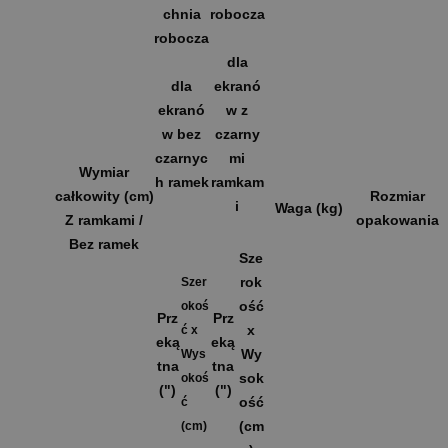
chnia
robocza
robocza
dla
dla
ekranó
ekranó
w z
w bez
czarny
czarnyc
mi
Wymiar
h ramek
ramkam
całkowity (cm)
Rozmiar
i
Waga (kg)
Z ramkami /
opakowania
Bez ramek
Sze
rok
Szer
ość
okoś
Prz
Prz
x
ć x
eką
eką
Wy
Wys
tna
tna
sok
okoś
(")
(")
ość
ć
(cm
(cm)