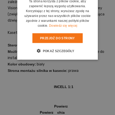
Ta strona korzysta z plików cookie, aby
zależności od przeznaczenia - VisionWhite (standard),
zapewnić lepszą wygodę użytkowania.
VisionWhitePro (nie przepuszczająca światła), VisionGrey
Korzystając z tej strony, wyrażasz zgodę na
(zwiększająca kontrast), VisionAcoustik (przepuszczająca
używanie przez nas wszystkich plików cookie
dźwięk).
zgodnie z warunkami naszej polityki plików
cookie.
Dowiedz się więcej
Kasety wykonane są w całości z aluminium.
PRZEJDŹ DO STRONY
Sterowanie:
elektryczne naścienne w komplecie
POKAŻ SZCZEGÓŁY
Możliwość montażu:
sufitowa - elementy montażowe do
instalacji w komplecie
Kolor obudowy:
biały
Strona montażu silnika w kasecie:
prawa
INCELL 1:1
Powierz
Powierz
chia