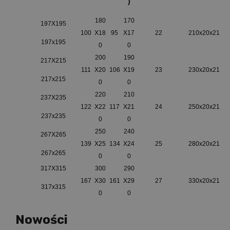
)
180
170
197X195
100
X18
95
X17
22
210x20x21
197x195
0
0
200
190
217X215
111
X20
106
X19
23
230x20x21
217x215
0
0
220
210
237X235
122
X22
117
X21
24
250x20x21
237x235
0
0
250
240
267X265
139
X25
134
X24
25
280x20x21
267x265
0
0
317X315
300
290
167
X30
161
X29
27
330x20x21
317x315
0
0
Nowości