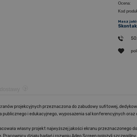
Ocena:
Kod produ
Masz jaki
Skontakt
50
po
 dostawy
i ekranów projekcyjnych przeznaczona do zabudowy sufitowej, dedyko
tora publicznego i edukacyjnego, wyposażenia sal konferencyjnych ora
cowała własny projekt najwyższej jakości ekranu przeznaczonego do i
ie. Pracownicy działu badań i rozwoju Adeo Screen położyli szczegól