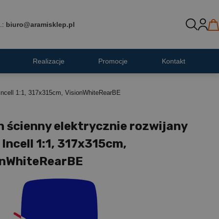
.:
biuro@aramisklep.pl
Realizacje
Promocje
Kontakt
 Incell 1:1, 317x315cm, VisionWhiteRearBE
 ścienny elektrycznie rozwijany
Incell 1:1, 317x315cm,
onWhiteRearBE