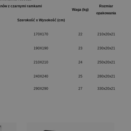
anów z czarnymi ramkami
Rozmiar
Waga (kg)
opakowania
Szerokość x Wysokość (cm)
170X170
22
210x20x21
190X190
23
230x20x21
210X210
24
250x20x21
240X240
25
280x20x21
290X290
27
330x20x21