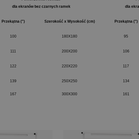
dla ekranów bez czarnych ramek
dla ekr
Przekątna (")
Szerokość x Wysokość (cm)
Przekątna (")
100
180X180
95
111
200X200
106
122
220X220
117
139
250X250
134
167
300X300
161