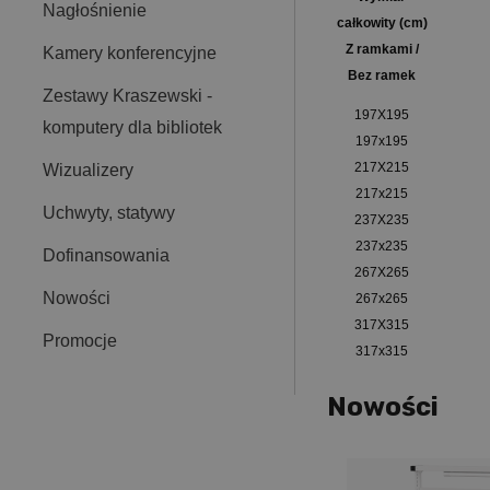
Nagłośnienie
całkowity (cm)
Z ramkami /
Kamery konferencyjne
Bez ramek
Zestawy Kraszewski -
197X195
komputery dla bibliotek
197x195
217X215
Wizualizery
217x215
Uchwyty, statywy
237X235
237x235
Dofinansowania
267X265
Nowości
267x265
317X315
Promocje
317x315
Nowości