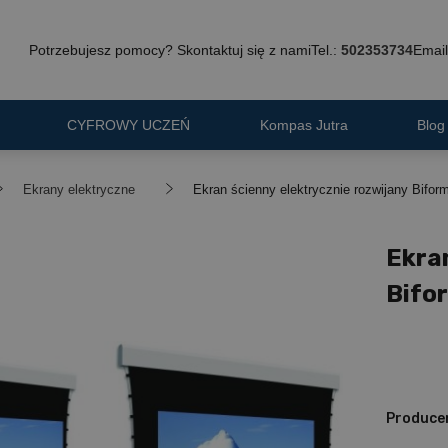
Potrzebujesz pomocy? Skontaktuj się z nami
Tel.:
502353734
Email
CYFROWY UCZEŃ
Kompas Jutra
Blog
Ekrany elektryczne
Ekran ścienny elektrycznie rozwijany Bifo
Ekran
Bifo
Produce