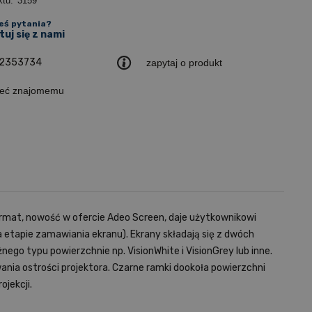
ktu:
3159
eś pytania?
uj się z nami
2353734
zapytaj o produkt
leć znajomemu
ormat, nowość w ofercie Adeo Screen, daje użytkownikowi
etapie zamawiania ekranu). Ekrany składają się z dwóch
go typu powierzchnie np. VisionWhite i VisionGrey lub inne.
wania ostrości projektora. Czarne ramki dookoła powierzchni
jekcji.