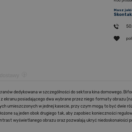
Kod produ
Masz jaki
Skontakt
50
po
 dostawy
i ekranów dedykowana w szczególności do sektora kina domowego. Bif
 z ekranu posiadającego dwa wybrane przez niego formaty obrazu (na 
ych umieszczonych w jednej kasecie, przy czym mogą to być dwie różne
ułożone są jeden obok drugiego tak, aby zapobiec konieczności regulo
ntrast wyświetlanego obrazu oraz pozwalają ukryć niedoskonałości pro