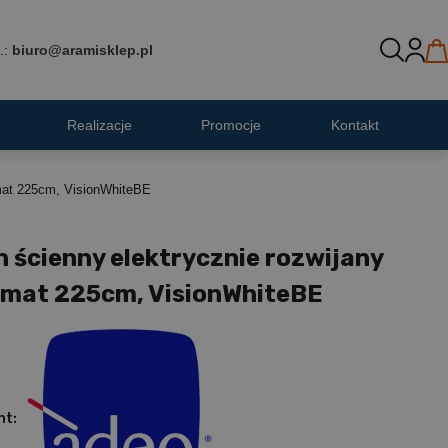
.:
biuro@aramisklep.pl
Realizacje
Promocje
Kontakt
rmat 225cm, VisionWhiteBE
 ścienny elektrycznie rozwijany
rmat 225cm, VisionWhiteBE
nt: