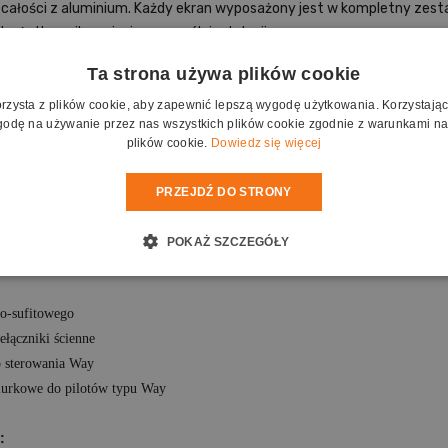
 całości z aluminium. Każdy ekran wyposażony jest w kompletny z
k użytkownika opisujący sposób instalacji.
wa spośród poniższych formatów, podając koniecznie przy zamówieniu rozdzi
Ta strona używa plików cookie
orzysta z plików cookie, aby zapewnić lepszą wygodę użytkowania. Korzystając z
odę na używanie przez nas wszystkich plików cookie zgodnie z warunkami nas
opa
plików cookie.
Dowiedz się więcej
PRZEJDŹ DO STRONY
POKAŻ SZCZEGÓŁY
o-sufitowego
ełączniki ścienne
o sterowania Way
iurkowe do pilotów typu Way
: