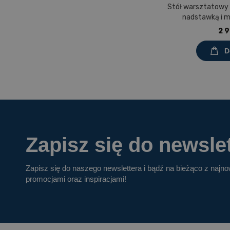
Stół warsztatowy
nadstawką i 
Prostokąt 1200x60
2 9
mel
D
Zapisz się do newslet
Zapisz się do naszego newslettera i bądź na bieżąco z najn
promocjami oraz inspiracjami!