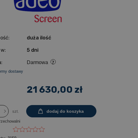
ość:
duża ilość
 w:
5 dni
:
Darmowa
ormy dostawy
21 630,00 zł
dodaj do koszyka
szt.
rzechowalni