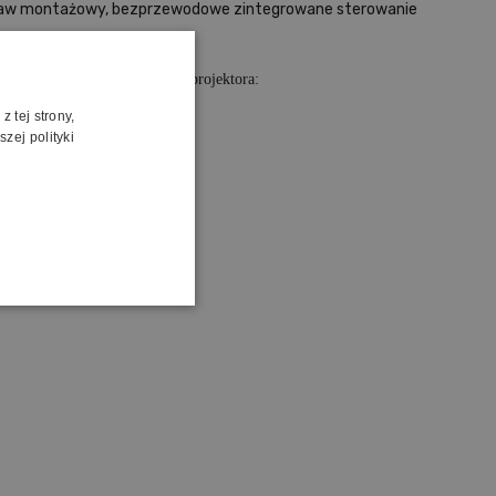
estaw montażowy, bezprzewodowe zintegrowane sterowanie
elczość natywną posiadanego projektora:
 tej strony,
zej polityki