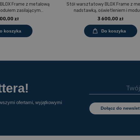
 BLOX Frame z metalową
Stół warsztatowy BLOX Frame z m
modułem zasilającym
nadstawką, oświetleniem i mod
0 mm, rozmiar 4-6, blat
zasilającym Prostokąt 1200x60
00,00 zł
3 600,00 zł
aminowany
rozmiar 4-6, blat melaminowa
o koszyka
Do koszyka
tera!
owszymi ofertami, wyjątkowymi
Dołącz do newslet