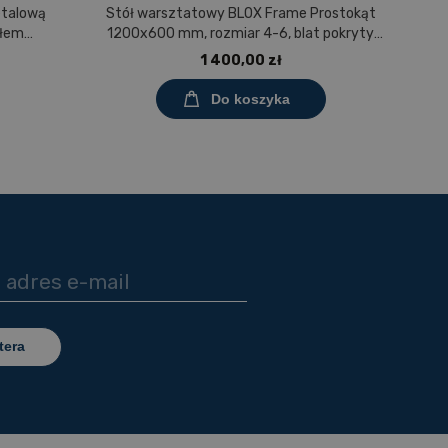
etalową
Stół warsztatowy BLOX Frame Prostokąt
S
ułem
1200x600 mm, rozmiar 4-6, blat pokryty
0 mm,
tworzywem polipropylenowym
1 400,00 zł
ny
Do koszyka
tera