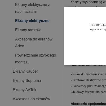
Kasety wykonane są w
Ekrany elektryczne z
radiowe oraz podręczni
napinaczami
Użytkownik może wybrać d
Ekrany elektryczne
Ta strona k
1.33 NTSC PAL 4:3
wyrażasz zg
Ekrany ramowe
1.66 Panoramiczny - Eur
1.78 HDTV 16:9
Akcesoria do ekranów
1.85 Panoramiczny
Adeo
2.35 Cinemascope 21:9
Powierzchnie szybkiego
2.40 Panavision
montażu
Akcesoria standardowe:
Ekrany Kauber
Zestaw do montażu ścienn
2 strefowe elektryczne prz
Ekrany Suprema
2-kanałowy pilot zdalneg
Ekrany AVTek
Obudowy ścienne lub nab
Akcesoria do ekranów
Akcesoria opcjonalne