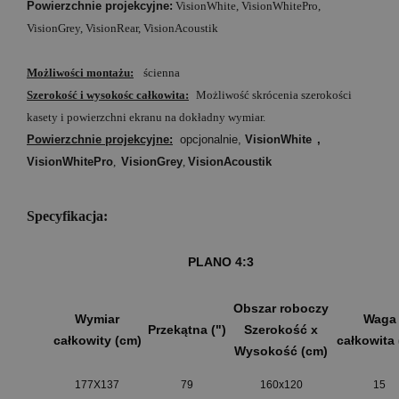
Powierzchnie projekcyjne:
VisionWhite, VisionWhitePro,
VisionGrey, VisionRear, VisionAcoustik
Możliwości montażu:
ścienna
Szerokość i wysokośc całkowita:
Możliwość skrócenia szerokości
kasety i powierzchni ekranu na dokładny wymiar.
Powierzchnie projekcyjne:
opcjonalnie,
VisionWhite
,
VisionWhitePro
,
VisionGrey
,
VisionAcoustik
Specyfikacja:
PLANO 4:3
Obszar roboczy
Wymiar
Waga
Przekątna (")
Szerokość x
całkowity (cm)
całkowita 
Wysokość (cm)
177X137
79
160x120
15