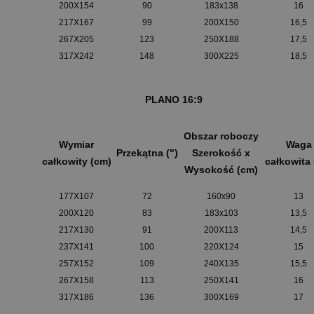
200X154
90
183x138
16
217X167
99
200X150
16,5
267X205
123
250X188
17,5
317X242
148
300X225
18,5
PLANO 16:9
Obszar roboczy
Wymiar
Waga
Przekątna (")
Szerokość x
całkowity (cm)
całkowita 
Wysokość (cm)
177X107
72
160x90
13
200X120
83
183x103
13,5
217X130
91
200X113
14,5
237X141
100
220X124
15
257X152
109
240X135
15,5
267X158
113
250X141
16
317X186
136
300X169
17