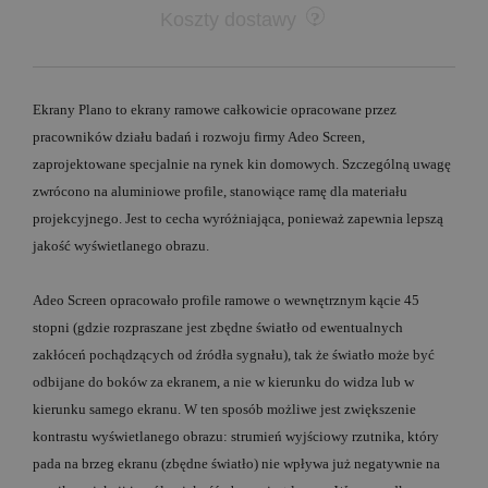
Koszty dostawy
Ekrany Plano to ekrany ramowe całkowicie opracowane przez
pracowników działu badań i rozwoju firmy Adeo Screen,
zaprojektowane specjalnie na rynek kin domowych. Szczególną uwagę
zwrócono na aluminiowe profile, stanowiące ramę dla materiału
projekcyjnego. Jest to cecha wyróżniająca, ponieważ zapewnia lepszą
jakość wyświetlanego obrazu.
Adeo Screen opracowało profile ramowe o wewnętrznym kącie 45
stopni (gdzie rozpraszane jest zbędne światło od ewentualnych
zakłóceń pochądzących od źródła sygnału), tak że światło może być
odbijane do boków za ekranem, a nie w kierunku do widza lub w
kierunku samego ekranu. W ten sposób możliwe jest zwiększenie
kontrastu wyświetlanego obrazu: strumień wyjściowy rzutnika, który
pada na brzeg ekranu (zbędne światło) nie wpływa już negatywnie na