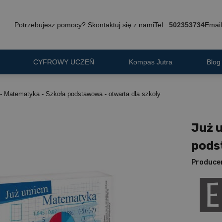
Potrzebujesz pomocy? Skontaktuj się z nami
Tel.:
502353734
Email
CYFROWY UCZEŃ
Kompas Jutra
Blog
- Matematyka - Szkoła podstawowa - otwarta dla szkoły
Już 
pods
Produce