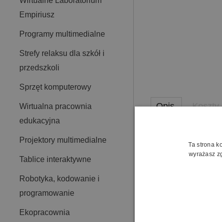
Wirtualne Laboratorium
Empiriusz
Programy multimedialne
Strefy relaksu dla szkół i
przedszkoli
Sprzęt komputerowy
Opis
Koszty
Wirtualna pracownia
edukacyjna
Już umiem Matematy
Projektory multimedialne
Ta strona k
70 interaktywny
wyrażasz zg
Tablice interaktywne
150 kart pracy
30 różnych kar
Robotyka, kodowanie i
wydrukowane są
programowanie
Karty pracy poza za
Ekopracownia
liczby naturaln