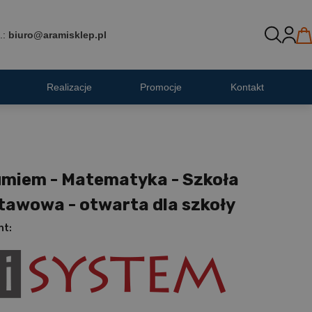
.:
biuro@aramisklep.pl
Realizacje
Promocje
Kontakt
umiem - Matematyka - Szkoła
tawowa - otwarta dla szkoły
nt: