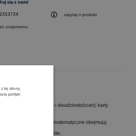
uj się z nami
2353734
zapytaj o produkt
leć znajomemu
 tej strony,
zej polityki
miościan, dwunastościan i dwudziestościan); karty
ył.
tracja, pamięć i myślenie matematyczne obejmują:
aturalnych, liczby całkowite,