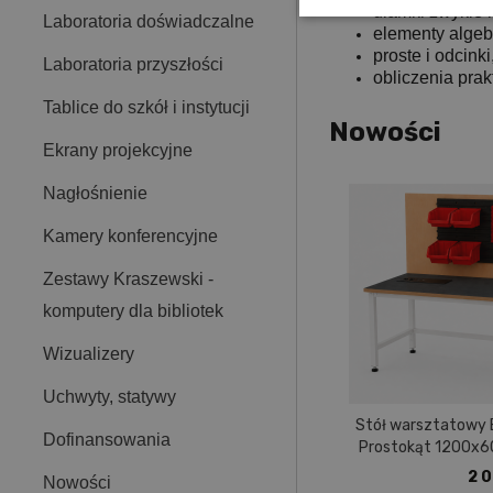
ułamki zwykłe i
Laboratoria doświadczalne
elementy algeb
proste i odcinki
Laboratoria przyszłości
obliczenia prak
Tablice do szkół i instytucji
Nowości
Ekrany projekcyjne
Nagłośnienie
Kamery konferencyjne
Zestawy Kraszewski -
komputery dla bibliotek
Wizualizery
Uchwyty, statywy
Stół warsztatowy
Dofinansowania
Prostokąt 1200x60
pokryty tworzy
2 0
Nowości