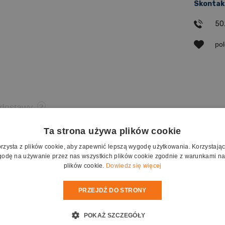
Skontakt
50
po
 dostawy
Ta strona używa plików cookie
ka to zestaw, który zawiera:
orzysta z plików cookie, aby zapewnić lepszą wygodę użytkowania. Korzystając z
ch ćwiczeń, gier i zabaw,
odę na używanie przez nas wszystkich plików cookie zgodnie z warunkami nas
 wydrukowanych z programu,
plików cookie.
Dowiedz się więcej
t z siatkami wielościanów foremnych (czworościan, sześcian, oś
 na kartonie przeznaczonym do wycinania i sklejania modeli br
PRZEJDŹ DO STRONY
gadnieniami przygotowującymi do matematyki takimi jak koncen
POKAŻ SZCZEGÓŁY
e w dziesiątkowym układzie pozycyjnym, działania na liczbach n