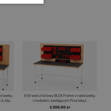
dstawką
Stół warsztatowy BLOX Frame z nadstawką
St
6, blat
i modułem zasilającym Prostokąt
nowym
1200x600 mm, rozmiar 4-6, blat pokryty
2 200,00 zł
tworzywem polipropylenowym