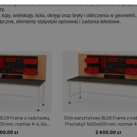
 dziesiętne oraz działania na ułamkach zwykłych i dziesiętnych
ry,
, kąty, wielokąty, koła, okręgi oraz bryły i obliczenia w geometrii,
tyczne, elementy statystyki opisowej i zadania tekstowe.
 BLOX Frame z nadstawką
Stół warsztatowy BLOX Frame z na
0 mm, rozmiar 4-6, blat
Prostokąt 1600x600 mm, rozmiar 4-
wem polipropylenowym
pokryty tworzywem polipropyle
00,00 zł
2 400,00 zł