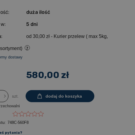
ość:
duża ilość
 w:
5 dni
:
od 30,00 zł
- Kurier przelew ( max 5kg,
sortyment)
ormy dostawy
580,00 zł
dodaj do koszyka
szt.
rzechowalni
ktu:
748C-560F8
eś pytania?