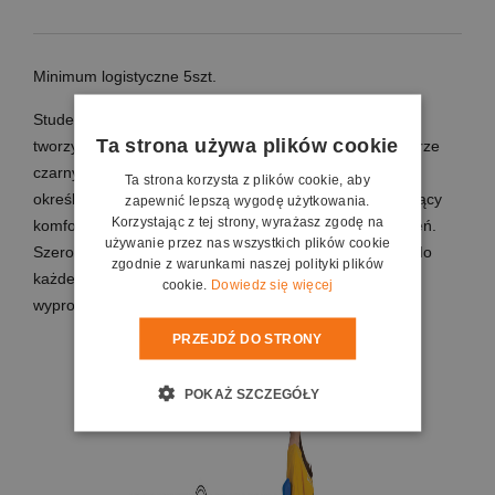
Minimum logistyczne 5szt.
Student Plus to połączenie ergonomicznego siedziska z
Ta strona używa plików cookie
tworzywa sztucznego ze stelażem audytoryjnym w kolorze
czarnym. Krzesło Student występuje w rozmiarze 6 w
Ta strona korzysta z plików cookie, aby
określonej kolorystyce. Posiada składany pulpit ułatwiający
zapewnić lepszą wygodę użytkowania.
Korzystając z tej strony, wyrażasz zgodę na
komfortową pracę i naukę podczas wykładów lub szkoleń.
używanie przez nas wszystkich plików cookie
Szeroka paleta kolorystyczna umożliwia dobór krzesła do
zgodnie z warunkami naszej polityki plików
każdego rodzaju wnętrza. Produkt zaprojektowany i
cookie.
Dowiedz się więcej
wyprodukowany w Polsce.
PRZEJDŹ DO STRONY
POKAŻ SZCZEGÓŁY