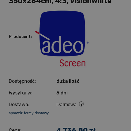
350x264cm, 4:3, VisionWhite
Producent:
Dostępność:
duża ilość
Wysyłka w:
5 dni
Dostawa:
Darmowa
sprawdź formy dostawy
4 736,80 zł
Cena: