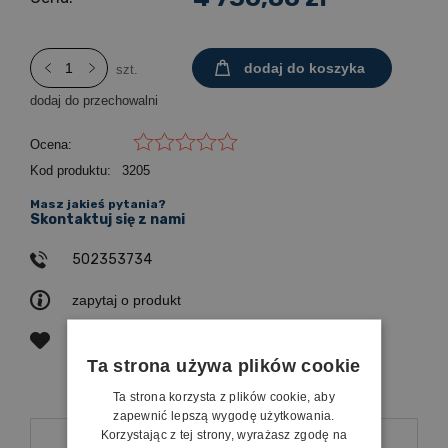
dodaj do koszyka
szt.
dodaj do przechowalni
Ocena:
Kod produktu:
3205
Masz jakieś pytania?
Skontaktuj się z nami
502353734
zapytaj o produkt
poleć znajomemu
Ta strona używa plików cookie
Ta strona korzysta z plików cookie, aby
zapewnić lepszą wygodę użytkowania.
Opis
Korzystając z tej strony, wyrażasz zgodę na