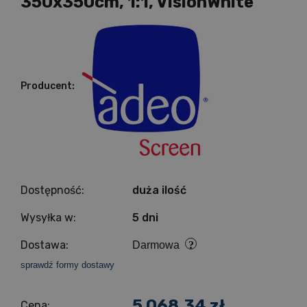
350x350cm, 1:1, VisionWhite
Producent:
Dostępność:
duża ilość
Wysyłka w:
5 dni
Dostawa:
Darmowa
sprawdź formy dostawy
5 068,34 zł
Cena: