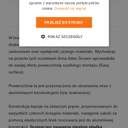
zgodnie z warunkami naszej polityki plików
cookie.
Dowiedz się więcej
Koszty dostawy
PRZEJDŹ DO STRONY
POKAŻ SZCZEGÓŁY
W branży wypożyczeń szczególny nacisk kładzie się na
doskonałą jakość wyświetlanego obrazu, różnorodność
zastosowań oraz wydajność użytego materiału. Wychodząc
na przeciw tych oczekiwań firma Adeo Screen wprowadziła
do swojej oferty powierzchnię szybkiego montażu (Easy
surface).
Powierzchnia ta jest przeznaczona do stosowania wraz z
aluminiowymi konstrukcjami (tzw. kratownica).
Konstrukcja bazuje na żelaznym pręcie, przymocowanym do
wszystkich czterech brzegów materiału, następnie całość za
pomocą elastycznych linek mocowana jest do aluminiowej
konstrukcji.
System ten zapewnia idealnie gładką