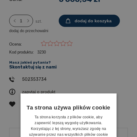
dodaj do koszyka
szt.
dodaj do przechowalni
Ocena:
Kod produktu:
3230
Masz jakieś pytania?
Skontaktuj się z nami
502353734
zapytaj o produkt
poleć znajomemu
Ta strona używa plików cookie
Ta strona korzysta z plików cookie, aby
zapewnić lepszą wygodę użytkowania.
Korzystając z tej strony, wyrażasz zgodę na
Opis
używanie przez nas wszystkich plików cookie