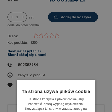
dodaj do koszyka
szt.
dodaj do przechowalni
Ocena:
Kod produktu:
3209
Masz jakieś pytania?
Skontaktuj się z nami
502353734
zapytaj o produkt
poleć znajomemu
Ta strona używa plików cookie
Ta strona korzysta z plików cookie, aby
zapewnić lepszą wygodę użytkowania.
Opis
Korzystając z tej strony, wyrażasz zgodę na