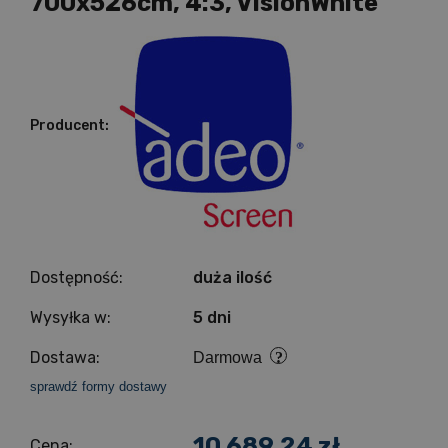
700x526cm, 4:3, VisionWhite
Producent:
Dostępność:
duża ilość
Wysyłka w:
5 dni
Dostawa:
Darmowa
sprawdź formy dostawy
10 689,24 zł
Cena: