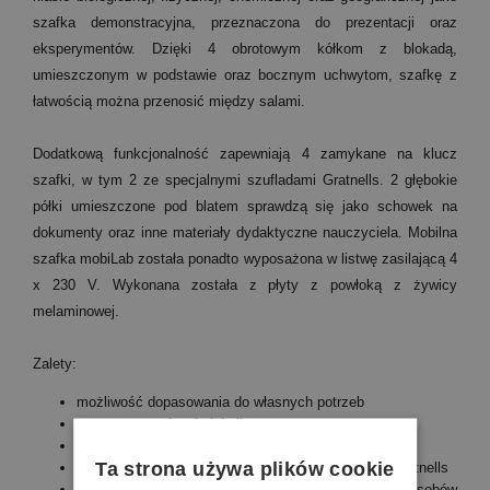
szafka demonstracyjna, przeznaczona do prezentacji oraz
eksperymentów. Dzięki 4 obrotowym kółkom z blokadą,
umieszczonym w podstawie oraz bocznym uchwytom, szafkę z
łatwością można przenosić między salami.
Dodatkową funkcjonalność zapewniają 4 zamykane na klucz
szafki, w tym 2 ze specjalnymi szufladami Gratnells. 2 głębokie
półki umieszczone pod blatem sprawdzą się jako schowek na
dokumenty oraz inne materiały dydaktyczne nauczyciela. Mobilna
szafka mobiLab została ponadto wyposażona w listwę zasilającą 4
x 230 V. Wykonana została z płyty z powłoką z żywicy
melaminowej.
Zalety:
możliwość dopasowania do własnych potrzeb
sprawna organizacja lekcji
ułatwia pracę grupową
Ta strona używa plików cookie
czytelna segregacja materiałów dzięki szufladom Gratnells
bogaty zestaw akcesoriów do eksperymentów, zasobów