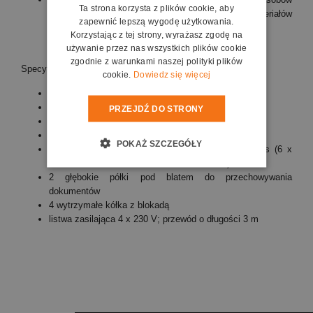
Ta strona korzysta z plików cookie, aby
multimedialnych oraz drukowanych materiałów
zapewnić lepszą wygodę użytkowania.
dydaktycznych
Korzystając z tej strony, wyrażasz zgodę na
używanie przez nas wszystkich plików cookie
zgodnie z warunkami naszej polityki plików
Specyfikacja:
cookie.
Dowiedz się więcej
wysokość całkowita: 935 mm
wym. blatu: 1516 x 720 mm
PRZEJDŹ DO STRONY
wykonanie: płyta z powłoką z żywicy melaminowej
2 szafki zamykane na klucz
POKAŻ SZCZEGÓŁY
2 szafki zamykane na klucz z szufladami Gratnells (6 x
szuflada niska F1 + 1 x szuflada średnia F2)
2 głębokie półki pod blatem do przechowywania
dokumentów
4 wytrzymałe kółka z blokadą
listwa zasilająca 4 x 230 V; przewód o długości 3 m