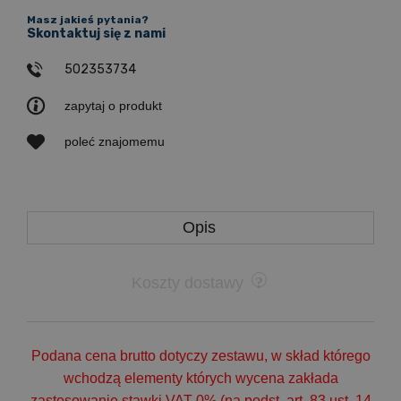
Masz jakieś pytania?
Skontaktuj się z nami
502353734
zapytaj o produkt
poleć znajomemu
Opis
Koszty dostawy
Podana cena brutto dotyczy zestawu, w skład którego
wchodzą elementy których wycena zakłada
zastosowanie stawki VAT 0% (na podst. art. 83 ust. 14