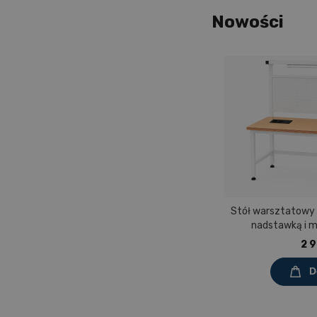
Nowości
Stół warsztatowy
nadstawką i 
Prostokąt 1200x60
2 9
mel
D