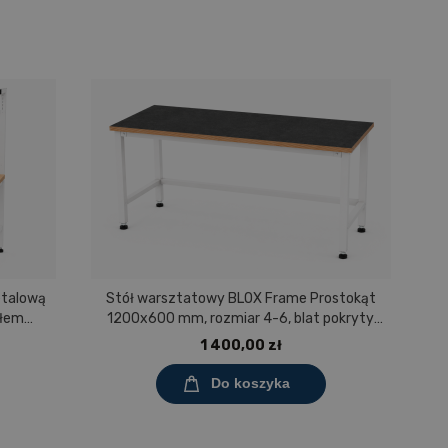
etalową
Stół warsztatowy BLOX Frame Prostokąt
S
ułem
1200x600 mm, rozmiar 4-6, blat pokryty
0 mm,
tworzywem polipropylenowym
1 400,00 zł
ny
Do koszyka