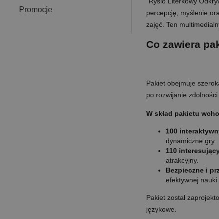
"Rysio Literkowy Odkryw
Promocje
percepcję, myślenie ora
zajęć. Ten multimedial
Co zawiera pa
Pakiet obejmuje szeroką
po rozwijanie zdolnośc
W skład pakietu wch
100 interaktywn
dynamiczne gry.
110 interesując
atrakcyjny.
Bezpieczne i pr
efektywnej nauki 
Pakiet został zaprojek
językowe.