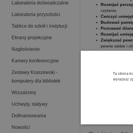
Laboratoria doświadczalne
Rozwijać perce
czytania.
Laboratoria przyszłości
Ćwiczyć umiejęt
Budować pamię
Tablice do szkół i instytucji
Poznawać dźwi
Rozwijać umieję
Ekrany projekcyjne
Zwiększać pewn
pewne siebie i 
Nagłośnienie
Ułatwia planowa
Kamery konferencyjne
Oferuje gotowe
przygotowanie lek
Zestawy Kraszewski -
Ta strona k
Wspiera indywid
wyrażasz zg
dziecka.
komputery dla bibliotek
Zwiększa zaang
Oszczędza czas
Wizualizery
pracę.
Wprowadza inn
Uchwyty, statywy
tradycyjne naucz
Dofinansowania
Przygotuj Prz
Nowości