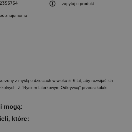
2353734
zapytaj o produkt
leć znajomemu
orzony z myślą o dzieciach w wieku 5–6 lat, aby rozwijać ich
zkolnych. Z "Rysiem Literkowym Odkrywcą" przedszkolaki
.
i mogą:
li, które: