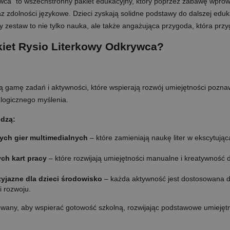
ca" to wszechstronny pakiet edukacyjny, który poprzez zabawę wprowadza
z zdolności językowe. Dzieci zyskają solidne podstawy do dalszej eduk
ny zestaw to nie tylko nauka, ale także angażująca przygoda, która pr
kiet Rysio Literkowy Odkrywca?
 gamę zadań i aktywności, które wspierają rozwój umiejętności poznawc
i logicznego myślenia.
odzą:
ych gier multimedialnych
– które zamieniają naukę liter w ekscytują
ych kart pracy
– które rozwijają umiejętności manualne i kreatywność 
zyjazne dla dzieci środowisko
– każda aktywność jest dostosowana d
i rozwoju.
towany, aby wspierać gotowość szkolną, rozwijając podstawowe umiejętno