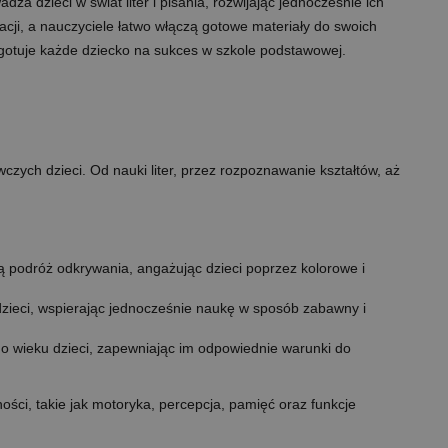
 dzieci w świat liter i pisania, rozwijając jednocześnie ich
acji, a nauczyciele łatwo włączą gotowe materiały do swoich
zygotuje każde dziecko na sukces w szkole podstawowej.
zych dzieci. Od nauki liter, przez rozpoznawanie kształtów, aż
cą podróż odkrywania, angażując dzieci poprzez kolorowe i
dzieci, wspierając jednocześnie naukę w sposób zabawny i
o wieku dzieci, zapewniając im odpowiednie warunki do
ści, takie jak motoryka, percepcja, pamięć oraz funkcje