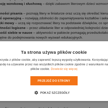
pcję wzrokową i słuchową
– dzięki zabawom literowym dzieci wzmocni
ności pisania
– poznają litery w liniaturze oraz uczą się określać kieru
ć operacyjną
– rozwijają zdolności do zapamiętywania kształtów i sek
ęki mowy
– uczą się rozpoznawać litery na podstawie dźwięków, co sprz
tności logiczne
– przez układanie liter w odpowiedniej kolejności dzie
ość siebie w nauce
– aktywności w pakiecie pomagają przedszkolakom
chętne do podejmowania nowych wyzwań edukacyjnych.
nie zajęć
– bogata oferta gier i ćwiczeń pomaga nauczycielom szybko
 materiały dydaktyczne
– dzięki szerokiemu wyborowi kart pracy i gi
Ta strona używa plików cookie
cji.
orzysta z plików cookie, aby zapewnić lepszą wygodę użytkowania. Korzystając z
ualizację nauczania
– różnorodność zadań pozwala na dostosowanie
odę na używanie przez nas wszystkich plików cookie zgodnie z warunkami nas
plików cookie.
Dowiedz się więcej
ażowanie dzieci
– interaktywne gry i zadania sprawiają, że dzieci z r
– nauczyciele mogą skupić się na pracy z dziećmi, mając pewność, że 
PRZEJDŹ DO STRONY
owacyjność do nauczania
– multimedialne i interaktywne narzędzia 
anie z technologią
POKAŻ SZCZEGÓŁY
edszkolaki na szkolny sukces z Rysiem LIt