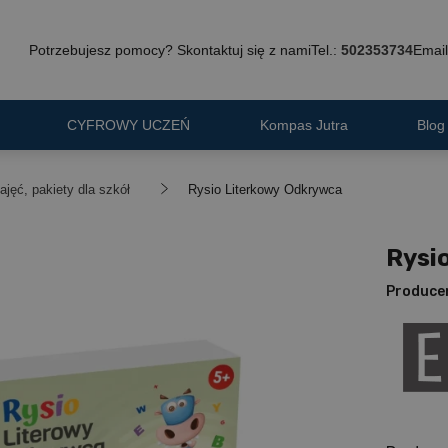
Potrzebujesz pomocy? Skontaktuj się z nami
Tel.:
502353734
Email
CYFROWY UCZEŃ
Kompas Jutra
Blog
ajęć, pakiety dla szkół
Rysio Literkowy Odkrywca
Rysi
Produce