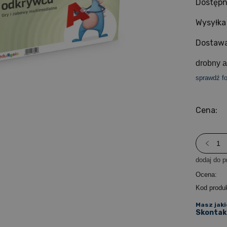
Dostępn
Wysyłka
Dostawa
drobny a
sprawdź f
Cena:
dodaj do p
Ocena:
Kod produ
Masz jaki
Skontakt