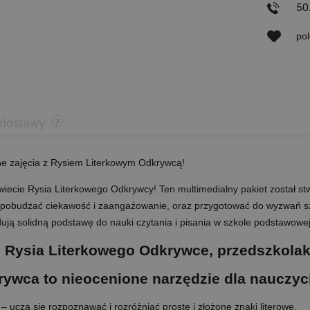
50
po
 dostawy
e zajęcia z Rysiem Literkowym Odkrywcą!
iecie Rysia Literkowego Odkrywcy! Ten multimedialny pakiet został stw
, pobudzać ciekawość i zaangażowanie, oraz przygotować do wyzwań s
budują solidną podstawę do nauki czytania i pisania w szkole podstawowej
 Rysia Literkowego Odkrywce, przedszkolak
ywca to nieocenione narzędzie dla nauczycie
– uczą się rozpoznawać i rozróżniać proste i złożone znaki literowe.