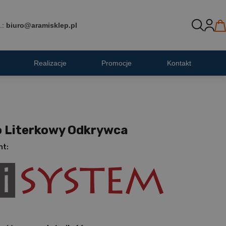
.:
biuro@aramisklep.pl
Realizacje
Promocje
Kontakt
o Literkowy Odkrywca
nt: