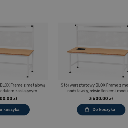
 BLOX Frame z metalową
Stół warsztatowy BLOX Frame z m
modułem zasilającym
nadstawką, oświetleniem i mod
0 mm, rozmiar 4-6, blat
zasilającym Prostokąt 1200x60
00,00 zł
3 600,00 zł
aminowany
rozmiar 4-6, blat melaminowa
o koszyka
Do koszyka