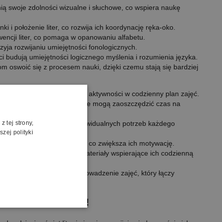
ą swoje zdolności wizualne i słuchowe, co wspiera naukę
nki i położenie liter, co rozwija ich koordynację ręka-oko.
wencji liter, co pomaga w opanowaniu alfabetu.
yja rozwijaniu umiejętności fonologicznych.
ci budują umiejętności logicznego myślenia i rozumienia języka.
 oswoić się z procesem nauki, dzięki czemu stają się bardziej
 i efektywnie wkomponować aktywności w codzienny plan zajęć.
er multimedialnych nauczyciele mogą zaoszczędzić czas na
 tej strony,
 poziomu trudności do indywidualnych potrzeb każdego
zej polityki
adością uczestniczą w nauce, co zwiększa ich motywację.
pakiet oferuje kompletne materiały wspierające ich codzienną
to nowoczesny sposób na prowadzenie zajęć, który łączy
erkowym Odkrywcą!