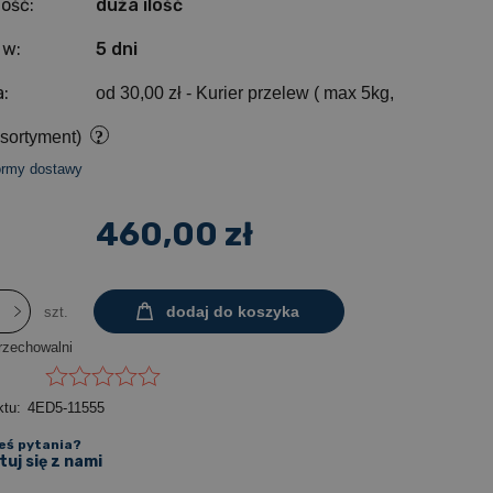
ość:
duża ilość
 w:
5 dni
:
od 30,00 zł
- Kurier przelew ( max 5kg,
sortyment)
ormy dostawy
460,00 zł
dodaj do koszyka
szt.
rzechowalni
ktu:
4ED5-11555
eś pytania?
uj się z nami