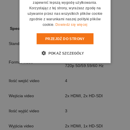
zapewnić lepszą wygodę użytkowania.
Korzystając z tej strony, wyrażasz zgodę na
używanie przez nas wszystkich plików cookie
zgodnie z warunkami naszej polityki plików
cookie.
Dowiedz się więcej
Specyfikacja miksera SE-650
PRZEJDŹ DO STRONY
Standard video
HD
POKAŻ SZCZEGÓŁY
1080i 50/59.59/60 Hz
Format video
720p 50/59.59/60 Hz
Ilość wejść video
4
Wejścia video
2x HDMI, 2x HD-SDI
Ilość wyjść video
3
Wyjścia video
2x HDMI, 1x HD-SDI