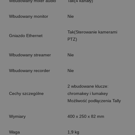
Wbudowany mixer audio
Tak(4 kanały)
Wbudowany monitor
Nie
Tak(Sterowanie kamerami
Gniazdo Ethernet
PTZ)
Wbudowany streamer
Nie
Wbudowany recorder
Nie
2 wbudowane klucze:
Cechy szczególne
chromakey i lumakey
Możliwość podłączenia Tally
Wymiary
400 x 250 x 82 mm
Waga
1,9 kg