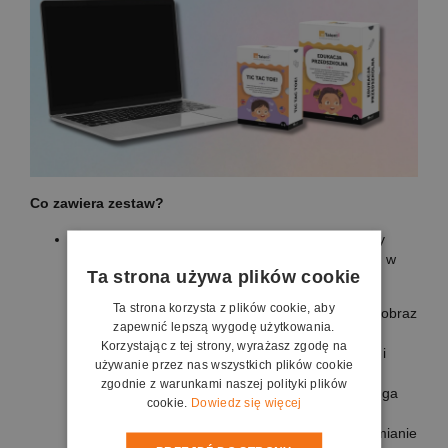
Co zawiera zestaw?
Laptop dla nauczyciela
– wydajny i nowoczesny
sprzęt do obsługi drukarki oraz planowania zajęć, w
Ta strona używa plików cookie
tym:
Ta strona korzysta z plików cookie, aby
Ekran 15.6” FHD IPS SlimBezel – wyraźny obraz
zapewnić lepszą wygodę użytkowania.
i szerokie kąty widzenia.
Korzystając z tej strony, wyrażasz zgodę na
Procesor Intel® Core™ i5-1334U – szybka i
używanie przez nas wszystkich plików cookie
płynna praca.
zgodnie z warunkami naszej polityki plików
16 GB DDR5 RAM – bezproblemowa obsługa
cookie.
Dowiedz się więcej
programów.
512GB PCIe NVMe SSD – szybkie uruchamianie