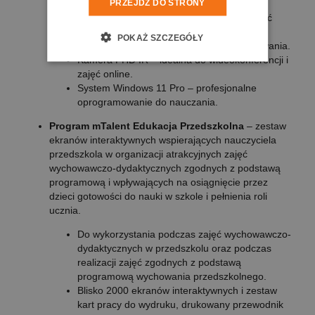
PRZEJDŹ DO STRONY
systemu i aplikacji.
WIFI6E + Bluetooth – nowoczesna łączność
bezprzewodowa.
POKAŻ SZCZEGÓŁY
Bateria 53Wh – długi czas pracy bez ładowania.
Kamera FHD IR – idealna do wideokonferencji i
zajęć online.
System Windows 11 Pro – profesjonalne
oprogramowanie do nauczania.
Program mTalent Edukacja Przedszkolna
– zestaw
ekranów interaktywnych wspierających nauczyciela
przedszkola w organizacji atrakcyjnych zajęć
wychowawczo-dydaktycznych zgodnych z podstawą
programową i wpływających na osiągnięcie przez
dzieci gotowości do nauki w szkole i pełnienia roli
ucznia.
Do wykorzystania podczas zajęć wychowawczo-
dydaktycznych w przedszkolu oraz podczas
realizacji zajęć zgodnych z podstawą
programową wychowania przedszkolnego.
Blisko 2000 ekranów interaktywnych i zestaw
kart pracy do wydruku, drukowany przewodnik