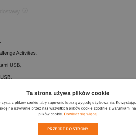
 dostawy
,
lenge Activities,
tami USB,
oUSB,
erowania,
Ta strona używa plików cookie
.
orzysta z plików cookie, aby zapewnić lepszą wygodę użytkowania. Korzystając z
odę na używanie przez nas wszystkich plików cookie zgodnie z warunkami nas
plików cookie.
Dowiedz się więcej
kę do przechowywania i transportu z paskiem i kluczykiem.
PRZEJDŹ DO STRONY