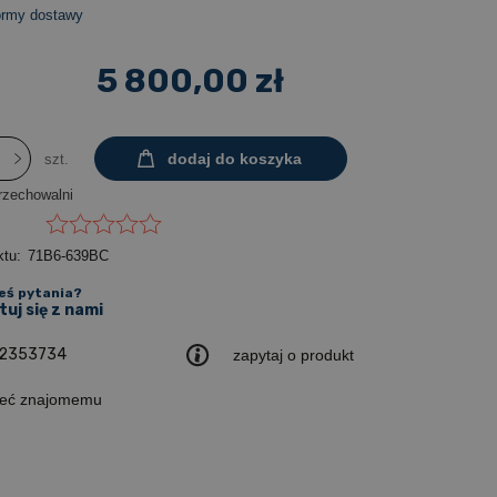
ormy dostawy
5 800,00 zł
dodaj do koszyka
szt.
rzechowalni
ktu:
71B6-639BC
eś pytania?
uj się z nami
2353734
zapytaj o produkt
leć znajomemu