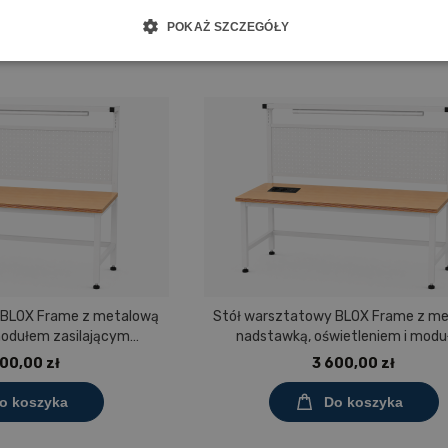
POKAŻ SZCZEGÓŁY
 BLOX Frame z metalową
Stół warsztatowy BLOX Frame z m
modułem zasilającym
nadstawką, oświetleniem i mod
0 mm, rozmiar 4-6, blat
zasilającym Prostokąt 1200x60
00,00 zł
3 600,00 zł
aminowany
rozmiar 4-6, blat melaminowa
o koszyka
Do koszyka