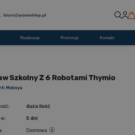
.:
biuro@aramisklep.pl
Realizacje
Promocje
Kontakt
aw Szkolny Z 6 Robotami Thymio
nt:
Mobsya
ość:
duża ilość
 w:
5 dni
:
Darmowa