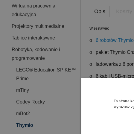
Wirtualna pracownia
Opis
Koszty
edukacyjna
Projektory multimedialne
W zestawie:
Tablice interaktywne
o
6 robotów Thymio
Robotyka, kodowanie i
o pakiet Thymio Chal
programowanie
o ładowarka z 6 por
LEGO® Education SPIKE™
o 6 kabli USB-micr
Prime
o pilot zdalnego st
mTiny
o instrukcja obsługi
Ta strona k
Codey Rocky
wyrażasz zg
mBot2
Thymio
Całość zapakowana w waliz