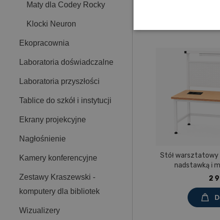
Maty dla Codey Rocky
Nowości
Klocki Neuron
Ekopracownia
Laboratoria doświadczalne
Laboratoria przyszłości
Tablice do szkół i instytucji
Ekrany projekcyjne
Nagłośnienie
Stół warsztatowy
Kamery konferencyjne
nadstawką i 
Prostokąt 1200x60
Zestawy Kraszewski -
2 9
mel
komputery dla bibliotek
D
Wizualizery