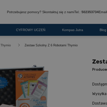
Potrzebujesz pomocy? Skontaktuj się z nami
Tel.:
502353734
Email
CYFROWY UCZEŃ
Kompas Jutra
Blog
Thymio
Zestaw Szkolny Z 6 Robotami Thymio
Zest
Produce
Dostępn
Wysyłka
Dostawa