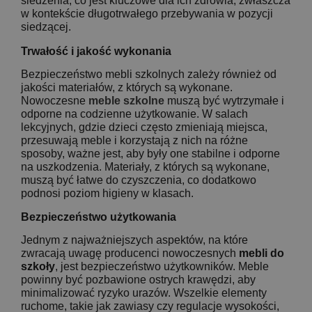
siedzenia, co jest kluczowe dla ich zdrowia, zwłaszcza
w kontekście długotrwałego przebywania w pozycji
siedzącej.
Trwałość i jakość wykonania
Bezpieczeństwo mebli szkolnych zależy również od
jakości materiałów, z których są wykonane.
Nowoczesne
meble szkolne
muszą być wytrzymałe i
odporne na codzienne użytkowanie. W salach
lekcyjnych, gdzie dzieci często zmieniają miejsca,
przesuwają meble i korzystają z nich na różne
sposoby, ważne jest, aby były one stabilne i odporne
na uszkodzenia. Materiały, z których są wykonane,
muszą być łatwe do czyszczenia, co dodatkowo
podnosi poziom higieny w klasach.
Bezpieczeństwo użytkowania
Jednym z najważniejszych aspektów, na które
zwracają uwagę producenci nowoczesnych
mebli do
szkoły
, jest bezpieczeństwo użytkowników. Meble
powinny być pozbawione ostrych krawędzi, aby
minimalizować ryzyko urazów. Wszelkie elementy
ruchome, takie jak zawiasy czy regulacje wysokości,