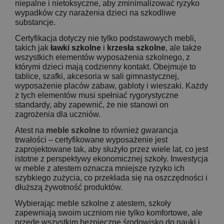
niepalne i nietoksyczne, aby zminimalizować ryzyko
wypadków czy narażenia dzieci na szkodliwe
substancje.
Certyfikacja dotyczy nie tylko podstawowych mebli,
takich jak
ławki szkolne
i
krzesła szkolne
, ale także
wszystkich elementów wyposażenia szkolnego, z
którymi dzieci mają codzienny kontakt. Obejmuje to
tablice, szafki, akcesoria w sali gimnastycznej,
wyposażenie placów zabaw, gabloty i wieszaki. Każdy
z tych elementów musi spełniać rygorystyczne
standardy, aby zapewnić, że nie stanowi on
zagrożenia dla uczniów.
Atest na
meble szkolne
to również gwarancja
trwałości – certyfikowane wyposażenie jest
zaprojektowane tak, aby służyło przez wiele lat, co jest
istotne z perspektywy ekonomicznej szkoły. Inwestycja
w meble z atestem oznacza mniejsze ryzyko ich
szybkiego zużycia, co przekłada się na oszczędności i
dłuższą żywotność produktów.
Wybierając meble szkolne z atestem, szkoły
zapewniają swoim uczniom nie tylko komfortowe, ale
przede wszystkim bezpieczne środowisko do nauki i