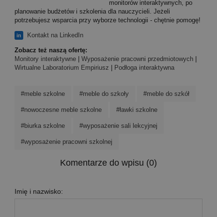
monitorów interaktywnych, po
planowanie budżetów i szkolenia dla nauczycieli. Jeżeli
potrzebujesz wsparcia przy wyborze technologii - chętnie pomogę!
Kontakt na LinkedIn
in
Zobacz też naszą ofertę:
Monitory interaktywne
|
Wyposażenie pracowni przedmiotowych
|
Wirtualne Laboratorium Empiriusz
|
Podłoga interaktywna
#meble szkolne
#meble do szkoły
#meble do szkół
#nowoczesne meble szkolne
#ławki szkolne
#biurka szkolne
#wyposażenie sali lekcyjnej
#wyposażenie pracowni szkolnej
Komentarze do wpisu (0)
Imię i nazwisko: