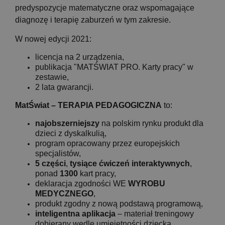
predyspozycje matematyczne oraz wspomagające
diagnozę i terapię zaburzeń w tym zakresie.
W nowej edycji 2021:
licencja na 2 urządzenia,
publikacja "MATŚWIAT PRO. Karty pracy" w
zestawie,
2 lata gwarancji.
MatŚwiat – TERAPIA PEDAGOGICZNA
to:
najobszerniejszy
na polskim rynku produkt dla
dzieci z dyskalkulią,
program opracowany przez europejskich
specjalistów,
5 części
,
tysiące ćwiczeń interaktywnych
,
ponad
1300
kart pracy,
deklaracja zgodności WE
WYROBU
MEDYCZNEGO
,
produkt zgodny z nową podstawą programową,
inteligentna aplikacja
– materiał treningowy
dobierany wedle umiejętności dziecka,