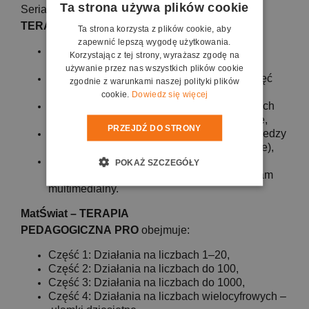
Ta strona używa plików cookie
Seria multimedialnych programów
MatŚwiat –
TERAPIA PEDAGOGICZNA PRO
umożliwia:
Ta strona korzysta z plików cookie, aby
zapewnić lepszą wygodę użytkowania.
przeprowadzenie przesiewowej diagnozy
Korzystając z tej strony, wyrażasz zgodę na
dotyczącej trudności matematycznych,
używanie przez nas wszystkich plików cookie
wspomaganie terapii pedagogicznej np. zajęć
zgodnie z warunkami naszej polityki plików
korekcyjno-kompensacyjnych,
cookie.
Dowiedz się więcej
urozmaicenie zajęć dydaktycznych, na których
dzieci kształtują umiejętności matematyczne,
PRZEJDŹ DO STRONY
urozmaicenie zajęć wyrównujących braki wiedzy
z zakresu matematyki (zajęcia wyrównawcze),
korzystanie z ponad 1000 kart pracy
POKAŻ SZCZEGÓŁY
obejmujących materiał uzupełniający program
multimedialny.
MatŚwiat – TERAPIA
PEDAGOGICZNA PRO
obejmuje:
Część 1: Działania na liczbach 1–20,
Część 2: Działania na liczbach do 100,
Część 3: Działania na liczbach do 1000,
Część 4: Działania na liczbach wielocyfrowych –