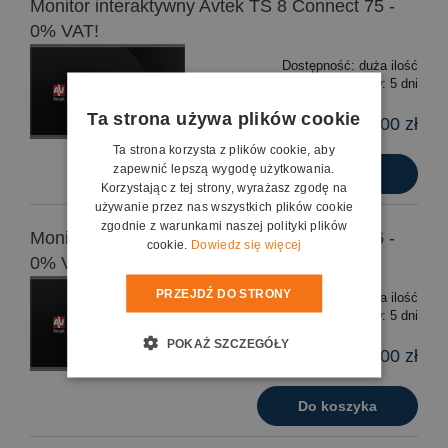
Monitor interaktywny Avtek TS 8 Connect 75 -
0% VAT!
Dostępność:
duża ilość
Wysyłka w:
5 dni
Ta strona używa plików cookie
9 700,00 zł
Ta strona korzysta z plików cookie, aby
zapewnić lepszą wygodę użytkowania.
Do koszyka
Korzystając z tej strony, wyrażasz zgodę na
używanie przez nas wszystkich plików cookie
zgodnie z warunkami naszej polityki plików
Monitor interaktywny Avtek TS 8 Connect 86 -
cookie.
Dowiedz się więcej
0% VAT!
PRZEJDŹ DO STRONY
Dostępność:
duża ilość
Wysyłka w:
5 dni
POKAŻ SZCZEGÓŁY
11 800,00 zł
Do koszyka