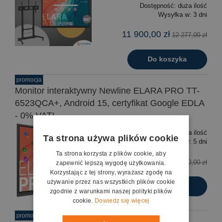
Dostępność:
duża ilość
Wysyłka w:
3 dni
11 900,00 zł
12 277,00 zł
Do koszyka
promocja
Monitor interaktywny Newline ELARA PRO TT-
6523QCA+, Android 15, certyfikat Google EDLA
- 0% VAT!
Dostępność:
duża ilość
Ta strona używa plików cookie
Wysyłka w:
5 dni
Ta strona korzysta z plików cookie, aby
7 999,00 zł
8 300,00 zł
zapewnić lepszą wygodę użytkowania.
Korzystając z tej strony, wyrażasz zgodę na
używanie przez nas wszystkich plików cookie
Do koszyka
zgodnie z warunkami naszej polityki plików
cookie.
Dowiedz się więcej
promocja