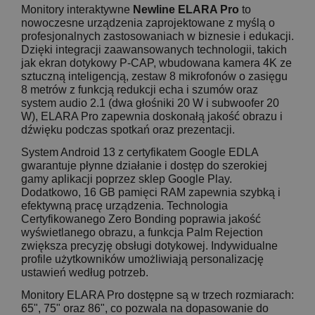
Monitory interaktywne
Newline ELARA Pro
to
nowoczesne urządzenia zaprojektowane z myślą o
profesjonalnych zastosowaniach w biznesie i edukacji.
Dzięki integracji zaawansowanych technologii, takich
jak ekran dotykowy P-CAP, wbudowana kamera 4K ze
sztuczną inteligencją, zestaw 8 mikrofonów o zasięgu
8 metrów z funkcją redukcji echa i szumów oraz
system audio 2.1 (dwa głośniki 20 W i subwoofer 20
W), ELARA Pro zapewnia doskonałą jakość obrazu i
dźwięku podczas spotkań oraz prezentacji.
System Android 13 z certyfikatem Google EDLA
gwarantuje płynne działanie i dostęp do szerokiej
gamy aplikacji poprzez sklep Google Play.
Dodatkowo, 16 GB pamięci RAM zapewnia szybką i
efektywną pracę urządzenia. Technologia
Certyfikowanego Zero Bonding poprawia jakość
wyświetlanego obrazu, a funkcja Palm Rejection
zwiększa precyzję obsługi dotykowej. Indywidualne
profile użytkowników umożliwiają personalizację
ustawień według potrzeb.
Monitory ELARA Pro dostępne są w trzech rozmiarach:
65", 75" oraz 86", co pozwala na dopasowanie do