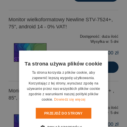
Monitor wielkoformatowy Newline STV-7524+,
75", android 14 - 0% VAT!
Dostępność:
duża ilość
Wysyłka w:
5 dni
5 400,00 zł
Ta strona używa plików cookie
Do koszyka
Ta strona korzysta z plików cookie, aby
zapewnić lepszą wygodę użytkowania.
Korzystając z tej strony, wyrażasz zgodę na
używanie przez nas wszystkich plików cookie
Monitor wielkoformatowy Newline STV-8524+ ,
zgodnie z warunkami naszej polityki plików
85", android 14 - 0% VAT!
cookie.
Dowiedz się więcej
Dostępność:
duża ilość
Wysyłka w:
5 dni
PRZEJDŹ DO STRONY
6 900,00 zł