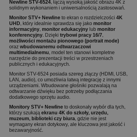
Newline STV-6524
, łączą wysoką jakość obrazu 4K z
solidnym wykonaniem i uniwersalnością zastosowań.
Monitor STV+ Newline
to ekran o rozdzielczości
4K
UHD
, który idealnie sprawdza się jako
monitor
informacyjny
,
monitor edukacyjny
lub
monitor
konferencyjny
. Dzięki
trybowi pracy 16/7
,
możliwości montażu pionowego (portrait mode)
oraz
wbudowanemu odtwarzaczowi
multimedialnemu
, model ten stanowi kompletne
narzędzie do prezentacji treści w przestrzeniach
publicznych i edukacyjnych.
Monitor STV-6524 posiada szereg złączy (HDMI, USB,
LAN, audio), co umożliwia łatwą integrację z innymi
urządzeniami. Wbudowane głośniki pozwalają na
odtwarzanie dźwięku bez potrzeby podłączania
dodatkowego sprzętu audio.
Monitory STV+ Newline
to doskonały wybór dla tych,
którzy szukają
ekranu 4K do szkoły, urzędu,
muzeum, biblioteki czy biura
, gdzie nie jest
wymagany ekran dotykowy, ale kluczowa jest jakość i
bezawaryjność.