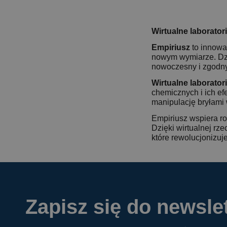
Wirtualne laborator
Empiriusz
to innowa
nowym wymiarze. Dzi
nowoczesny i zgodn
Wirtualne laborator
chemicznych i ich ef
manipulację bryłami 
Empiriusz wspiera ro
Dzięki wirtualnej rze
które rewolucjonizuj
Zapisz się do newslet