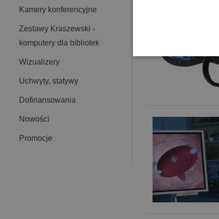
Kamery konferencyjne
Zestawy Kraszewski -
komputery dla bibliotek
Wizualizery
Uchwyty, statywy
Dofinansowania
Nowości
Promocje