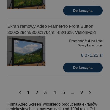
Do koszyka
Ekran ramowy Adeo FramePro Front Button
300x229cm/300x176cm, 4:3/16:9, VisionFold
Dostępność:
duża ilość
Wysyłka w:
5 dni
8 071,25 zł
Do koszyka
<
1
2
3
4
5
...
9
>
Firma Adeo Screen włoskiego producenta ekranów
projekcyjnych, na naszym rynku od 1994 roku. Od