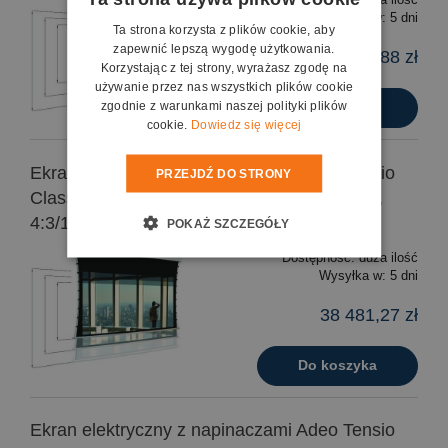
Wysyłka w:
5 dni
Ta strona korzysta z plików cookie, aby
zapewnić lepszą wygodę użytkowania.
37 421,88 zł
Korzystając z tej strony, wyrażasz zgodę na
używanie przez nas wszystkich plików cookie
zgodnie z warunkami naszej polityki plików
Do koszyka
cookie.
Dowiedz się więcej
Ekran elektryczny z napinaczami Adeo Tensio
PRZEJDŹ DO STRONY
Classic Multiformat 250x189cm/250x150cm,
4:3/16:9, VisionWhite
POKAŻ SZCZEGÓŁY
Dostępność:
duża ilość
Wysyłka w:
5 dni
38 481,27 zł
Do koszyka
Ekran elektryczny z napinaczami Adeo Tensio